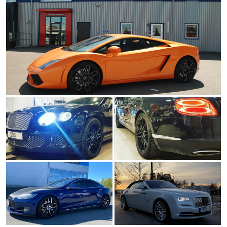
MITSUBISHI, NISSAN, OPEL, PEUGEOT,
kvalitetsstempler for autoreservedele
PORSCHE, RENAULT, SAAB, SEAT, SKODA,
(TUV). I dag foregår al produktion inden
SMART, SSANGYONG, SUZUKI, TOYOTA,
for flow-forming i ABS Wheels' fabrikker.
VOLKSWAGEN, VOLVO, Tesla (Model 3, X, Y
KILDE
.
og S).
Det svenske museum for opfindere har
nævnt
ABS360
som månedens
Godt at vide:
kendt som "variabel
opfindelse. Her kan du finde alle svenske
boltmønster" "kona" 360-kona "ABS360" i
opfindelser. "Det er sjovt at se navet
almindelig tale.
sammen med kendte navne som Alfred
Nobel", siger grundlægger og ejer af ABS
Wheels
Andie Lahdo
.
KILDE
.
Ved at bruge
ABS360
styrker du
strukturen af fælgen ved at forstærke