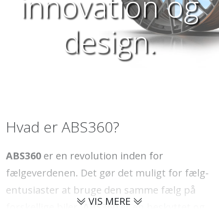
innovation og
design.
Hvad er ABS360?
ABS360
er en revolution inden for
fælgeverdenen. Det gør det muligt for fælg-
entusiaster at bruge den samme fælg på
VIS MERE
forskellige biler.
ABS360
er en beskyttet og