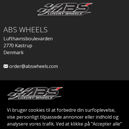
ABS WHEELS
Lufthavnsboulevarden
2770 Kastrup
Denmark
order@abswheels.com
Ansøg om Firmakonto
Vi bruger cookies til at forbedre din surfoplevelse,
vise personligt tilpassede annoncer eller indhold og
analysere vores trafik. Ved at klikke på "Accepter alle"