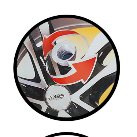
patenteret svensk opfindelse, som i
øjeblikket er licenseret til forskellige
fælgfabrikanter over hele verden. Det
styrker
fælgen
og er TÜV-godkendt, hvilket
betyder, at det har bestået de mest
krævende sikkerhedsstandarder i branchen.
I dag kører tusinder af køretøjer verden over
på
ABS360
's bolt-fastgørelsessystem. I
Sverige bruger lokale virksomheder inden
for dæk- og fælgebranchen patentet aktivt
og betaler royalties til ABS Wheels®.
Systemet bruges også af godkendte online