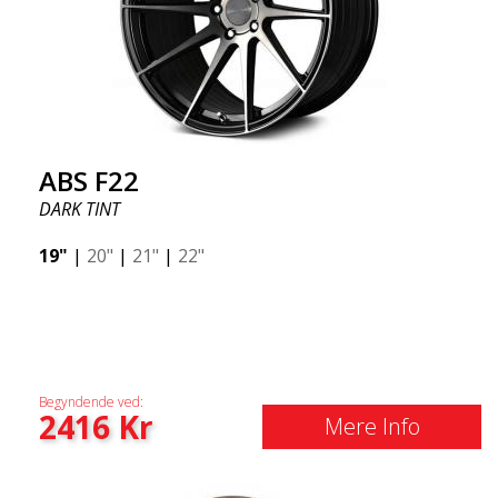
ABS F22
DARK TINT
19"
|
20"
|
21"
|
22"
Begyndende ved:
2416
Kr
Mere Info