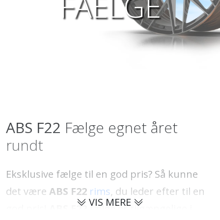
FAELGE
ABS F22
Fælge egnet året
rundt
Eksklusive fælge til en god pris? Så kunne
det være
ABS F22
rims
, du leder efter til en
VIS MERE
god pris!
ABS F22
fælge er tilgængelige i