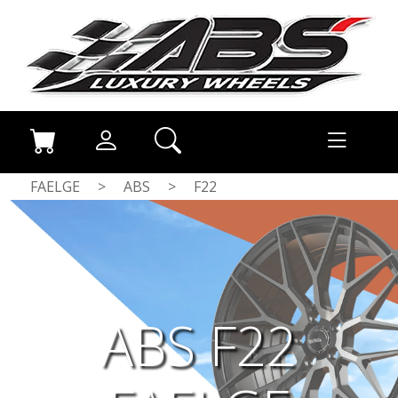
FAELGE
>
ABS
>
F22
ABS F22