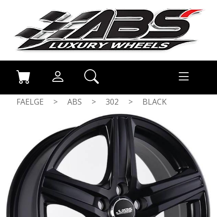
FAELGE
>
ABS
>
302
>
BLACK