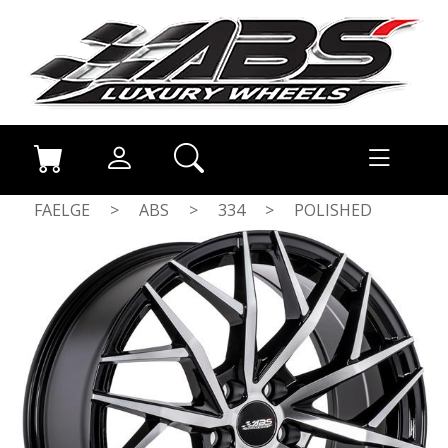
FAELGE
>
ABS
>
334
>
POLISHED