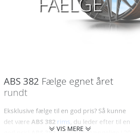
FAELGE
ABS 382
Fælge egnet året
rundt
Eksklusive fælge til en god pris? Så kunne
det være
ABS 382
rims
, du leder efter til en
VIS MERE
god pris!
ABS 382
fælge er tilgængelige i 20