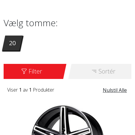
inches. Det er tilgængeligt i farven B-P.
Vælg tomme:
20
Filter
Sortér
Viser
1
av
1
Produkter
Nulstil Alle