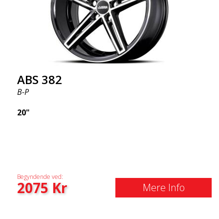
ABS 382
B-P
20"
Begyndende ved:
2075
Kr
Mere Info