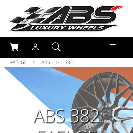
FAELGE
>
ABS
>
382
ABS 382