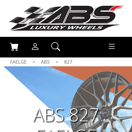
FAELGE
>
ABS
>
827
ABS 827