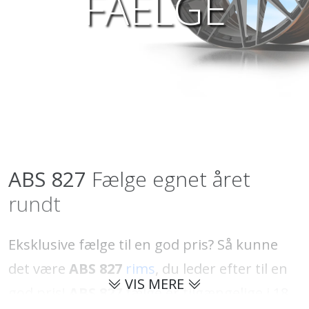
FAELGE
ABS 827
Fælge egnet året
rundt
Eksklusive fælge til en god pris? Så kunne
det være
ABS 827
rims
, du leder efter til en
VIS MERE
god pris!
ABS 827
fælge er tilgængelige i 18