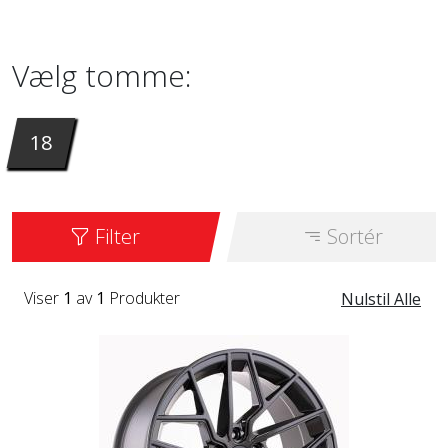
inches. Det er tilgængeligt i farven GM.
Vælg tomme:
18
Filter
Sortér
Viser
1
av
1
Produkter
Nulstil Alle