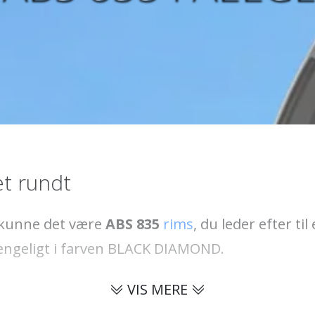
t rundt
å kunne det være
ABS 835
rims
, du leder efter til
lgængeligt i farven BLACK DIAMOND.
VIS MERE