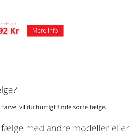
ende ved:
92
Kr
Mere Info
lge?
 farve, vil du hurtigt finde sorte fælge.
fælge med andre modeller eller