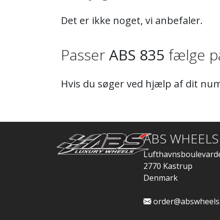
Det er ikke noget, vi anbefaler.
Passer
ABS 835
fælge på
Hvis du søger ved hjælp af dit num
ABS WHEELS
Lufthavnsboulevard
2770 Kastrup
Denmark
order@abswheels