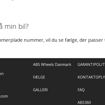
 min bil?
merplade nummer, vil du se fælge, der passer til
ABS Wheels Danmark
GARANTIPOLIT
en
FÆLGE
KONTAKTOPLY
GALLERI
FAQ
.com
ABS360