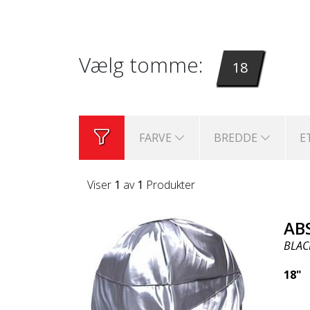
Vælg tomme:
18
FARVE
BREDDE
E
Viser
1
av
1
Produkter
AB
BLAC
18"