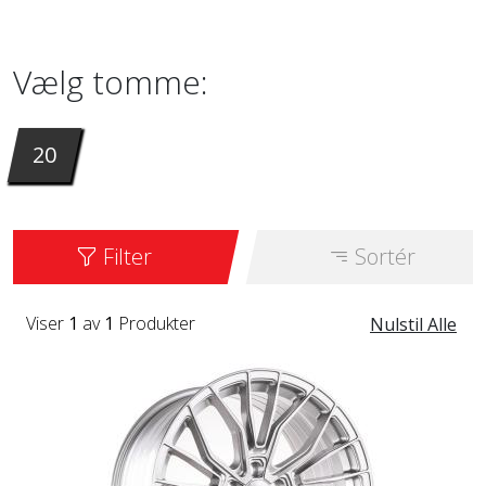
inches. Det er tilgængeligt i farven SILVER
BRUSHED FACE.
Vælg tomme:
20
Filter
Sortér
Viser
1
av
1
Produkter
Nulstil Alle