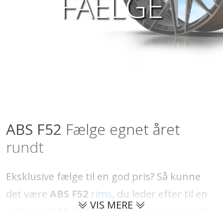
FAELGE
ABS F52
Fælge egnet året
rundt
Eksklusive fælge til en god pris? Så kunne
det være
ABS F52
rims
, du leder efter til en
VIS MERE
god pris!
ABS F52
fælge er tilgængelige i 20