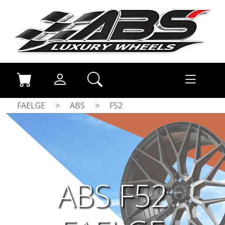
FAELGE
>
ABS
>
F52
ABS F52