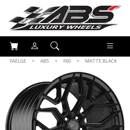
FAELGE
>
ABS
>
F60
>
MATTE BLACK