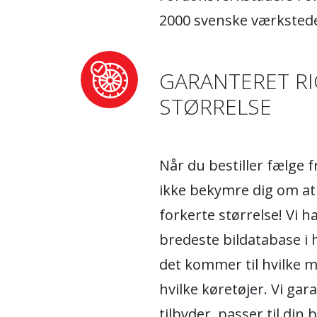
2000 svenske værkstede
GARANTERET RI
STØRRELSE
Når du bestiller fælge 
ikke bekymre dig om at
forkerte størrelse! Vi 
bredeste bildatabase i 
det kommer til hvilke m
hvilke køretøjer. Vi gara
tilbyder, passer til din 