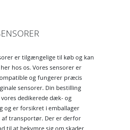
SENSORER
rer er tilgængelige til køb og kan
s her hos os. Vores sensorer er
kompatible og fungerer præcis
ginale sensorer. Din bestilling
 vores dedikerede dæk- og
 og er forsikret i emballager
t af transportør. Der er derfor
d til at bekymre sig om skader