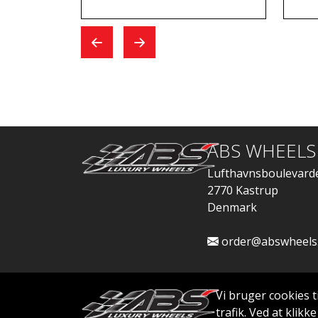
fælge, samt den dag
ko
jeg kom for at skifte,
Whe
gik alt hurtigt.
ABS WHEELS
Lufthavnsboulevard
2770 Kastrup
Denmark
order@abswheels
Vi bruger cookies t
trafik. Ved at klik