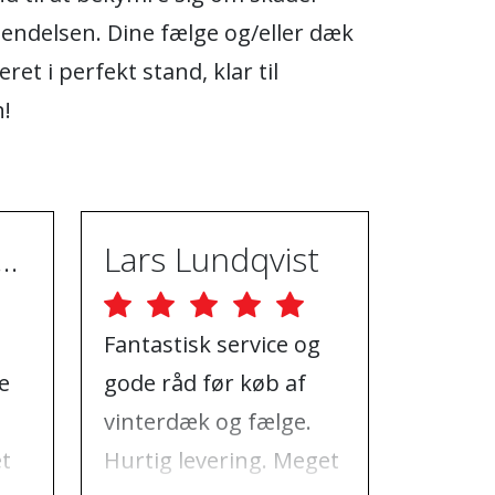
endelsen. Dine fælge og/eller dæk
veret i perfekt stand, klar til
n!
ugh Ebrahimpur
Lars Lundqvist
Fantastisk service og
God hj
e
gode råd før køb af
al den 
vinterdæk og fælge.
havde 
et
Hurtig levering. Meget
jeg, hv