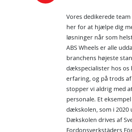
Vores dedikerede team
her for at hjælpe dig me
løsninger når som helst
ABS Wheels er alle udd
branchens højeste stan
dækspecialister hos os 
erfaring, og på trods a
stopper vi aldrig med 
personale. Et eksempel 
dækskolen, som i 2020
Dækskolen drives af Sv
Fordonsverkstäders Fö