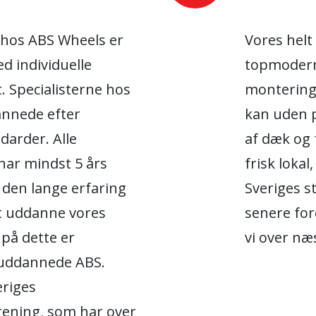
 hos ABS Wheels er
Vores helt
d individuelle
topmoderne
. Specialisterne hos
montering 
annede efter
kan uden p
darder. Alle
af dæk og 
har mindst 5 års
frisk lokal
f den lange erfaring
Sveriges s
at uddanne vores
senere for
på dette er
vi over næ
 uddannede ABS.
eriges
rening, som har over