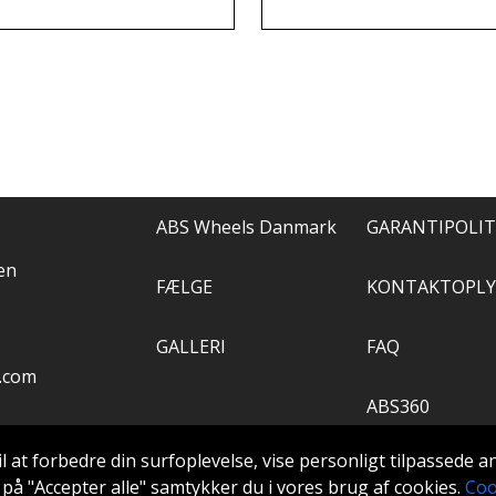
ntaktede ABS
at klage over, kun a
els, og de løste alt.
anbefale.
ABS Wheels Danmark
GARANTIPOLIT
en
FÆLGE
KONTAKTOPLY
GALLERI
FAQ
.com
ABS360
il at forbedre din surfoplevelse, vise personligt tilpassede 
VÆRKTØJ
ke på "Accepter alle" samtykker du i vores brug af cookies.
Coo