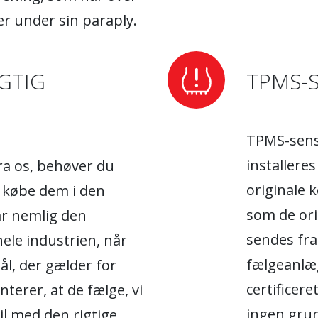
r under sin paraply.
GTIG
TPMS-
TPMS-senso
installere
fra os, behøver du
originale 
 købe dem i den
som de ori
har nemlig den
sendes fra
hele industrien, når
fælgeanlæg
ål, der gælder for
certificere
nterer, at de fælge, vi
ingen grun
bil med den rigtige