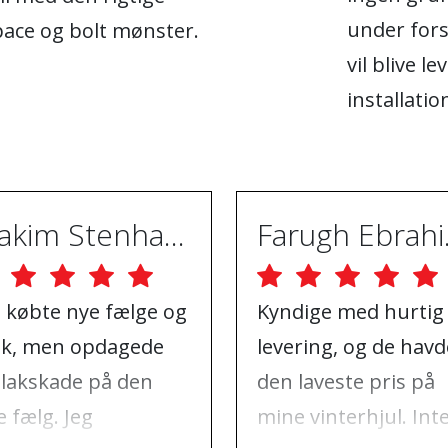
under fors
pace og bolt mønster.
vil blive le
installatio
Joakim Stenhammar
Far
g købte nye fælge og
Kyndige med hurtig
k, men opdagede
levering, og de havd
 lakskade på den
den laveste pris på
 fælg. Jeg
mine vinterhjul. Int