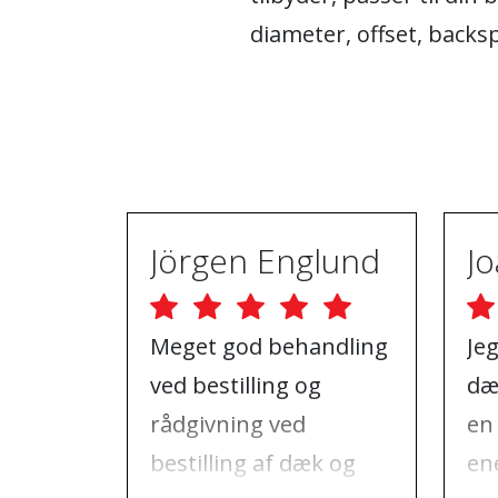
diameter, offset, backs
Jörgen Englund
Meget god behandling
Je
ved bestilling og
dæ
rådgivning ved
en
bestilling af dæk og
ene