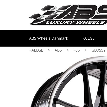
ABS Wheels Danmark
FÆLGE
FAELGE
>
ABS
>
F66
>
GLOSSY 