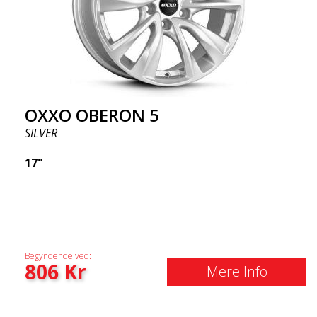
OXXO OBERON 5
SILVER
17"
Begyndende ved:
806
Kr
Mere Info