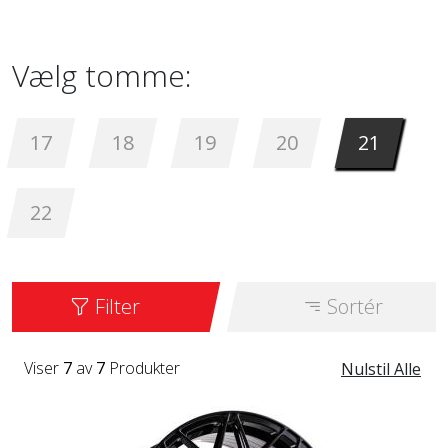
priser.
PLATINUM
fælge er tilgængelige i
størrelser fra 17 til 22 inches. Vi har flere
Vælg tomme:
modeller på lager, inklusive 33 og R8
Populære farver fra
PLATINUM
er B-P og
17
18
19
20
21
SILVER BRUSH.
22
Filter
Sortér
Viser
7
av
7
Produkter
Nulstil Alle