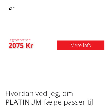
21"
Begyndende ved:
2075
Kr
Mere Info
Hvordan ved jeg, om
PLATINUM
fælge passer til