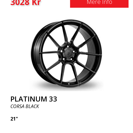
3028
Kr
Mere Info
PLATINUM 33
CORSA BLACK
21"