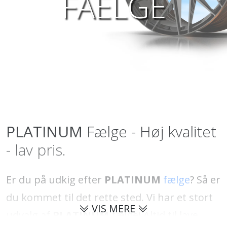
FAELGE
PLATINUM
Fælge - Høj kvalitet
- lav pris.
Er du på udkig efter
PLATINUM
fælge
? Så er
du kommet til det rette sted. Vi har et stort
VIS MERE
udvalg af
PLATINUM
fælge! Altid til lave