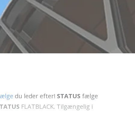
fælge
du leder efter!
STATUS
fælge
TATUS
FLATBLACK. Tilgængelig i