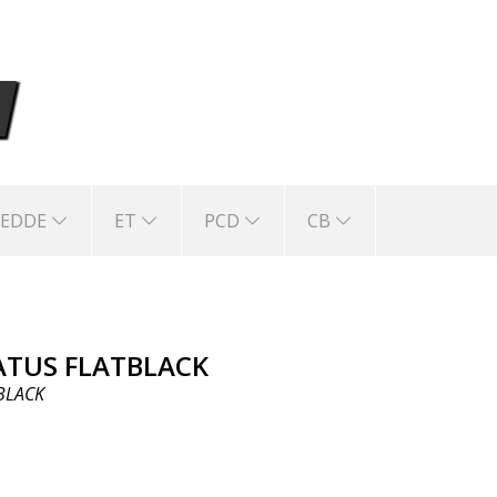
REDDE
ET
PCD
CB
ATUS FLATBLACK
BLACK