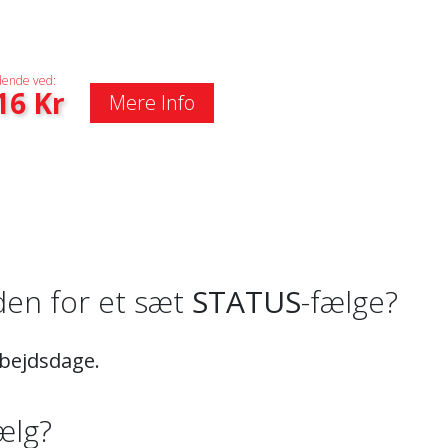
ende ved:
16
Kr
Mere Info
iden for et sæt
STATUS
-fælge?
rbejdsdage.
ælg?