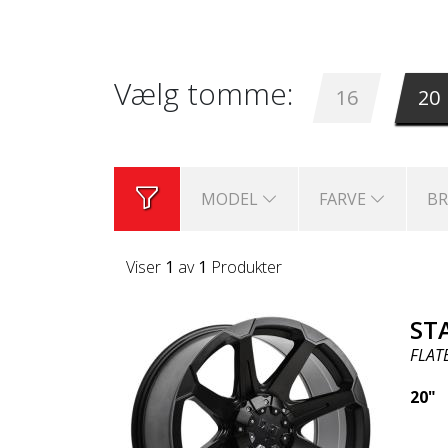
Vælg tomme:
16
20
MODEL
FARVE
B
Viser
1
av
1
Produkter
ST
FLAT
20"