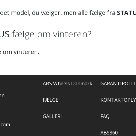
 det model, du vælger, men alle fælge fra
STAT
US
fælge om vinteren?
 om vinteren.
ABS Wheels Danmark
GARANTIPOLIT
en
FÆLGE
KONTAKTOPLY
GALLERI
FAQ
.com
ABS360