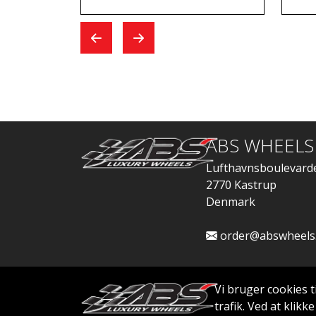
jeg kom for at skifte,
Whe
gik alt hurtigt.
ABS WHEELS
Lufthavnsboulevard
2770 Kastrup
Denmark
order@abswheels
Vi bruger cookies t
trafik. Ved at klik