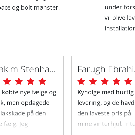
under fors
pace og bolt mønster.
vil blive le
installatio
Joakim Stenhammar
Far
g købte nye fælge og
Kyndige med hurtig
k, men opdagede
levering, og de havd
 lakskade på den
den laveste pris på
 fælg. Jeg
mine vinterhjul. Int
ntaktede ABS
at klage over, kun a