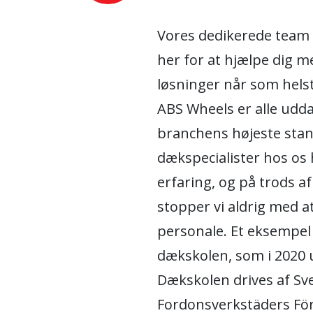
Vores dedikerede team
her for at hjælpe dig me
løsninger når som helst
ABS Wheels er alle udd
branchens højeste stan
dækspecialister hos os 
erfaring, og på trods a
stopper vi aldrig med 
personale. Et eksempel 
dækskolen, som i 2020
Dækskolen drives af Sv
Fordonsverkstäders Fö