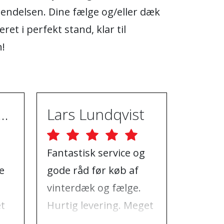
endelsen. Dine fælge og/eller dæk
veret i perfekt stand, klar til
n!
ugh Ebrahimpur
Lars Lundqvist
Fantastisk service og
God hj
e
gode råd før køb af
al den 
vinterdæk og fælge.
havde 
et
Hurtig levering. Meget
jeg, hv
t
godt sted at handle
besøge,