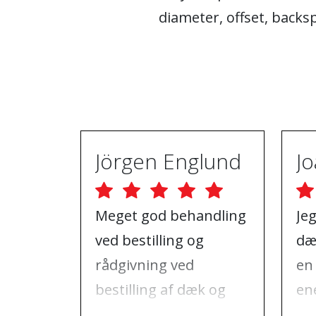
diameter, offset, backs
Jörgen Englund
Meget god behandling
Je
ved bestilling og
dæ
rådgivning ved
en
bestilling af dæk og
ene
fælge, samt den dag
ko