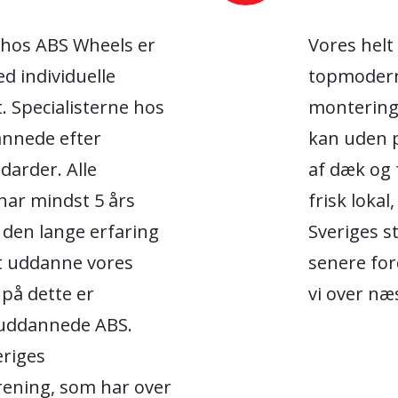
 hos ABS Wheels er
Vores helt
d individuelle
topmoderne
. Specialisterne hos
montering 
annede efter
kan uden p
darder. Alle
af dæk og 
har mindst 5 års
frisk lokal
f den lange erfaring
Sveriges s
at uddanne vores
senere for
på dette er
vi over næ
 uddannede ABS.
eriges
rening, som har over