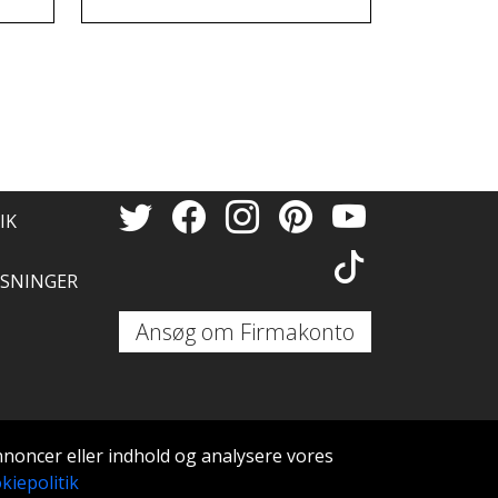
dæk og fælge.
til nye
Tak så
IK
SNINGER
Ansøg om Firmakonto
annoncer eller indhold og analysere vores
kiepolitik