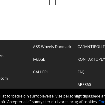
els, og de løste alt.
anbefale.
ABS Wheels Danmark
GARANTIPOLIT
en
FÆLGE
KONTAKTOPLY
GALLERI
FAQ
.com
ABS360
il at forbedre din surfoplevelse, vise personligt tilpassede 
VÆRKTØJ
ke på "Accepter alle" samtykker du i vores brug af cookies.
Coo