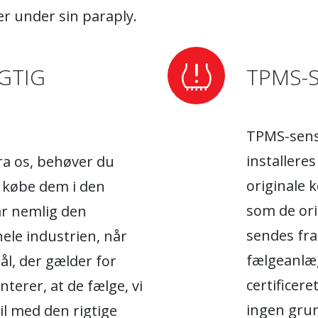
r under sin paraply.
GTIG
TPMS-
TPMS-senso
installere
fra os, behøver du
originale 
 købe dem i den
som de ori
har nemlig den
sendes fra
hele industrien, når
fælgeanlæg
ål, der gælder for
certificere
nterer, at de fælge, vi
ingen grun
bil med den rigtige