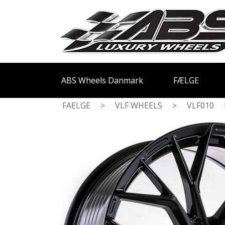
ABS Wheels Danmark
FÆLGE
FAELGE
>
VLF WHEELS
>
VLF010