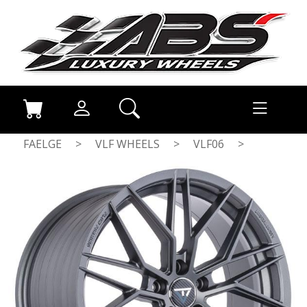
FAELGE
>
VLF WHEELS
>
VLF06
>
MATT GUNMETAL