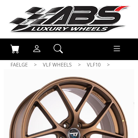
FAELGE
>
VLF WHEELS
>
VLF10
>
MATT BRONZE