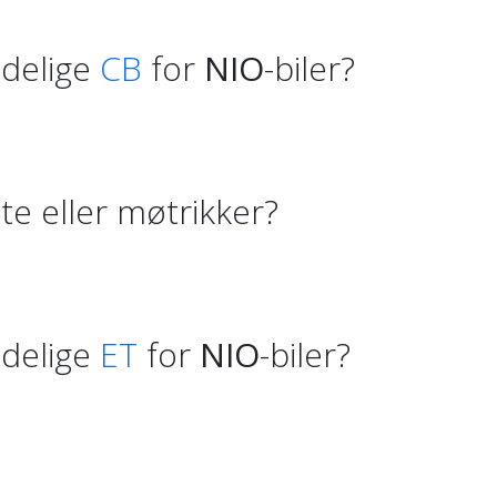
ndelige
CB
for
NIO
-biler?
e eller møtrikker?
ndelige
ET
for
NIO
-biler?