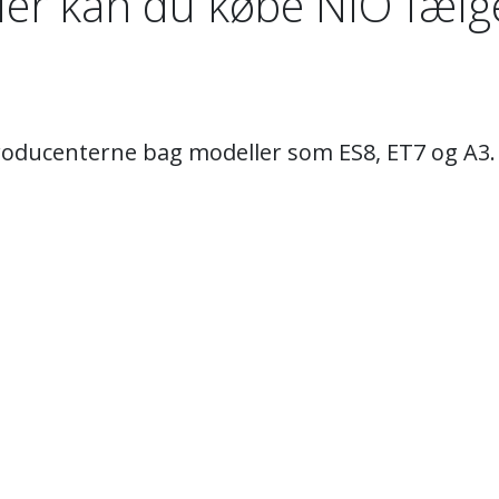
er kan du købe NIO fælg
producenterne bag modeller som ES8, ET7 og A3. 