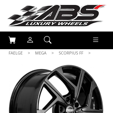
FAELGE
>
MEGA
>
SCORPIUS FF
>
BLACK