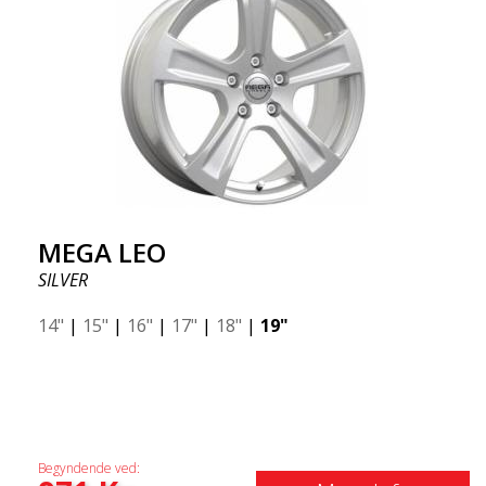
MEGA LEO
SILVER
14"
|
15"
|
16"
|
17"
|
18"
|
19"
Begyndende ved: