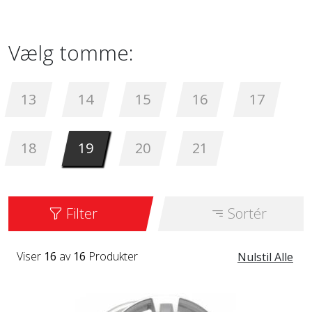
størrelser fra 13 til 21 inches. Vi har flere
modeller på lager, inklusive ATOM og
Vælg tomme:
ZENITH Populære farver fra
MEGA
er
ANTHRACITE GRAY og SILVER.
13
14
15
16
17
18
19
20
21
Filter
Sortér
Viser
16
av
16
Produkter
Nulstil Alle