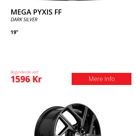
MEGA PYXIS FF
DARK SILVER
19"
Begyndende ved:
1596
Kr
Mere Info