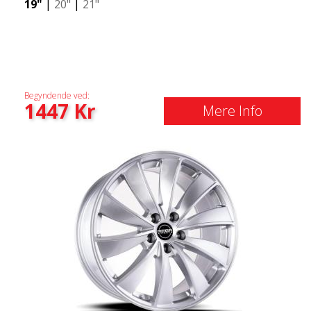
19"
|
20"
|
21"
Begyndende ved:
1447
Kr
Mere Info