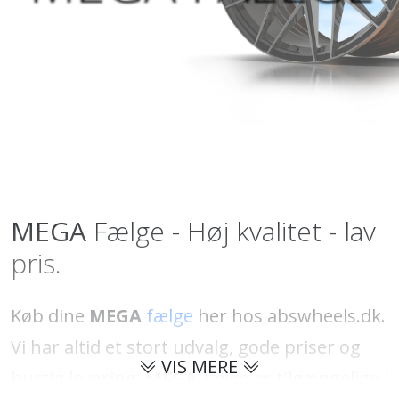
MEGA
Fælge - Høj kvalitet - lav
pris.
Køb dine
MEGA
fælge
her hos abswheels.dk.
Vi har altid et stort udvalg, gode priser og
VIS MERE
hurtig levering.
MEGA
fælge er tilgængelige i