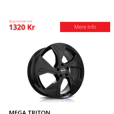
Begyndende ved:
1320
Kr
Mere Info
MEGA TRITON