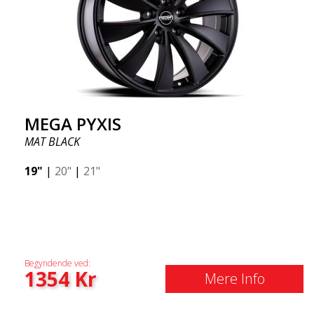
MEGA PYXIS
MAT BLACK
19"
|
20"
|
21"
Begyndende ved:
1354
Kr
Mere Info