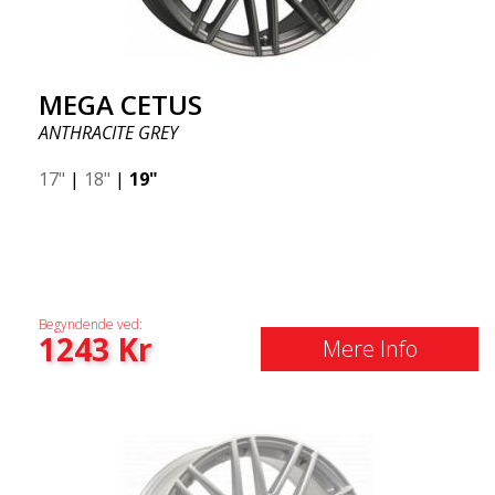
MEGA CETUS
ANTHRACITE GREY
17"
|
18"
|
19"
Begyndende ved:
1243
Kr
Mere Info