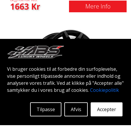
1663
Kr
Mere Info
Vi bruger cookies til at forbedre din surfoplevelse,
vise personligt tilpassede annoncer eller indhold og
analysere vores trafik. Ved at klikke på "Accepter alle"
samtykker du i vores brug af cookies.
Cookiepolitik
MEGA NOVA
Tilpasse
Afvis
Accepter
BLACK
17"
|
18"
|
19"
|
20"