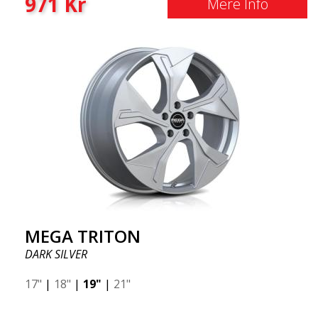
971
Kr
Mere Info
MEGA TRITON
DARK SILVER
17"
|
18"
|
19"
|
21"