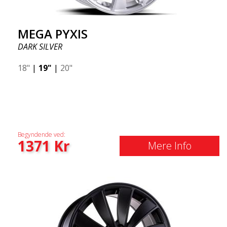
MEGA PYXIS
DARK SILVER
18"
|
19"
|
20"
Begyndende ved:
1371
Kr
Mere Info