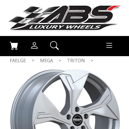
FAELGE
>
MEGA
>
TRITON
>
DARK SILVER