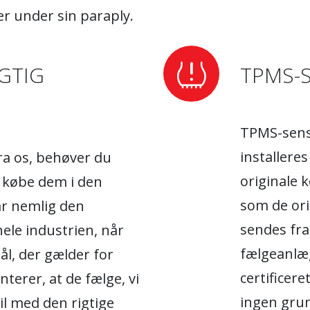
r under sin paraply.
GTIG
TPMS-
TPMS-senso
installere
fra os, behøver du
originale 
 købe dem i den
som de ori
har nemlig den
sendes fra
hele industrien, når
fælgeanlæg
ål, der gælder for
certificere
nterer, at de fælge, vi
ingen grun
bil med den rigtige