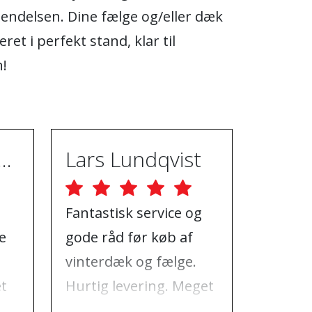
endelsen. Dine fælge og/eller dæk
veret i perfekt stand, klar til
n!
ugh Ebrahimpur
Lars Lundqvist
Fantastisk service og
God hj
e
gode råd før køb af
al den 
vinterdæk og fælge.
havde 
et
Hurtig levering. Meget
jeg, hv
t
godt sted at handle
besøge,