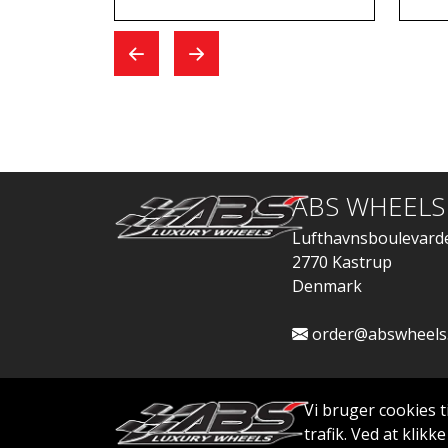
jeg kom for at skifte,
Whe
gik alt hurtigt.
ABS WHEELS
Lufthavnsboulevard
2770 Kastrup
Denmark
order@abswheels
Vi bruger cookies t
trafik. Ved at klik