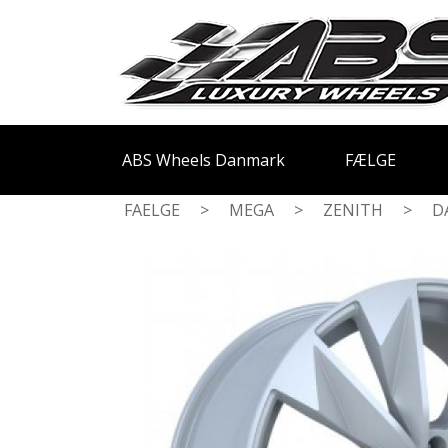
ABS Wheels Danmark
FÆLGE
FAELGE
>
MEGA
>
ZENITH
>
D