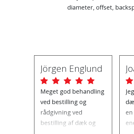
diameter, offset, backs
Jörgen Englund
Meget god behandling
Je
ved bestilling og
dæ
rådgivning ved
en
bestilling af dæk og
ene
fælge, samt den dag
ko