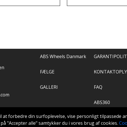
els, og de løste alt.
anbefale.
ABS Wheels Danmark
GARANTIPOLIT
en
FÆLGE
KONTAKTOPLY
GALLERI
FAQ
.com
ABS360
il at forbedre din surfoplevelse, vise personligt tilpassede 
VÆRKTØJ
ke på "Accepter alle" samtykker du i vores brug af cookies.
Coo