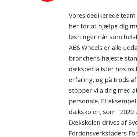
Vores dedikerede team
her for at hjælpe dig me
løsninger når som helst
ABS Wheels er alle udd
branchens højeste stan
dækspecialister hos os 
erfaring, og på trods a
stopper vi aldrig med 
personale. Et eksempel 
dækskolen, som i 2020
Dækskolen drives af Sv
Fordonsverkstäders Fö