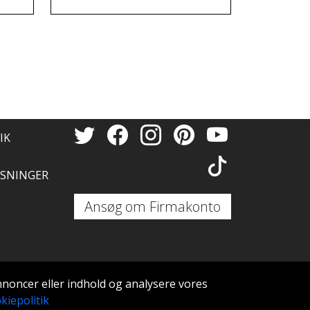
dæk og fælge.
til nye
Tak så
IK
SNINGER
Ansøg om Firmakonto
annoncer eller indhold og analysere vores
kiepolitik