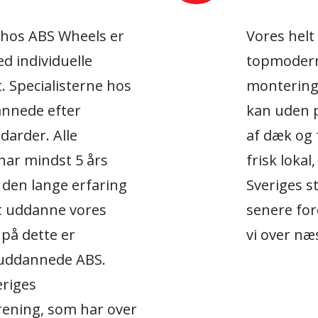
 hos ABS Wheels er
Vores helt
d individuelle
topmoderne
. Specialisterne hos
montering 
annede efter
kan uden p
darder. Alle
af dæk og 
har mindst 5 års
frisk lokal
f den lange erfaring
Sveriges s
at uddanne vores
senere for
på dette er
vi over næ
 uddannede ABS.
eriges
rening, som har over