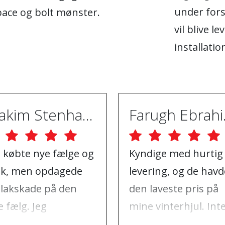
under fors
pace og bolt mønster.
vil blive le
installatio
Joakim Stenhammar
Far
g købte nye fælge og
Kyndige med hurtig
k, men opdagede
levering, og de havd
 lakskade på den
den laveste pris på
 fælg. Jeg
mine vinterhjul. Int
ntaktede ABS
at klage over, kun a