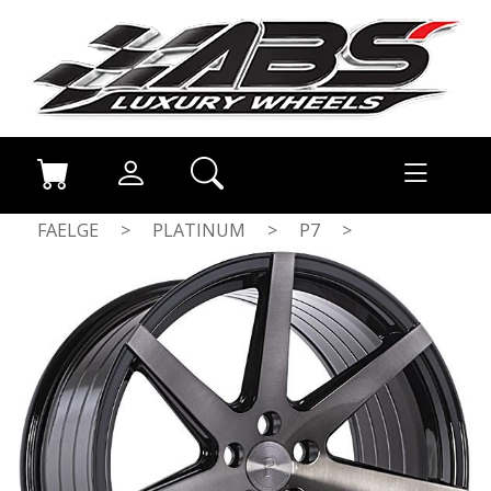
FAELGE
>
PLATINUM
>
P7
>
DARK TINT