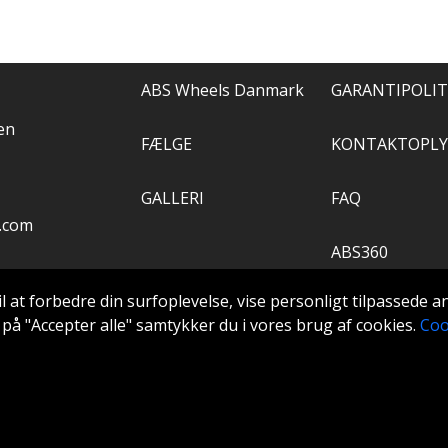
ABS Wheels Danmark
GARANTIPOLIT
en
FÆLGE
KONTAKTOPLY
GALLERI
FAQ
.com
ABS360
il at forbedre din surfoplevelse, vise personligt tilpassede 
VÆRKTØJ
ke på "Accepter alle" samtykker du i vores brug af cookies.
Coo
Extra
oldes..