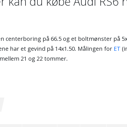
r kan du købe Audi RS6 h
en centerboring på 66.5 og et boltmønster på 
ene har et gevind på 14x1.50. Målingen for
ET
(i
r mellem 21 og 22 tommer.