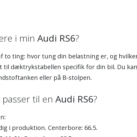
re i min
Audi RS6
?
 to ting: hvor tung din belastning er, og hvil
 til dæktrykstabellen specifik for din bil. Du ka
ndstoftanken eller på B-stolpen.
) passer til en
Audi RS6
?
n:
ig i produktion. Centerbore: 66.5.