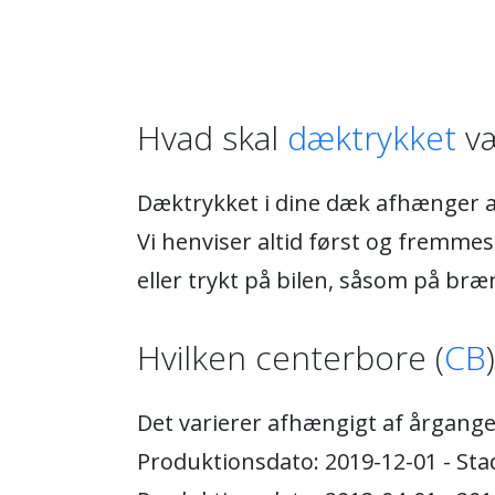
Hvad skal
dæktrykket
væ
Dæktrykket i dine dæk afhænger af
Vi henviser altid først og fremmest
eller trykt på bilen, såsom på bræ
Hvilken centerbore (
CB
Det varierer afhængigt af årgange
Produktionsdato: 2019-12-01 - Stad