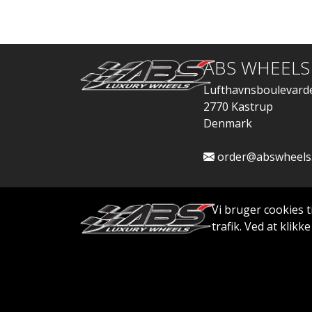
ABS WHEELS
Lufthavnsboulevard
2770 Kastrup
Denmark
order@abswheels
Vi bruger cookies t
trafik. Ved at klik
© 2026 ABS WHEELS - Alle rettigheder forbeh