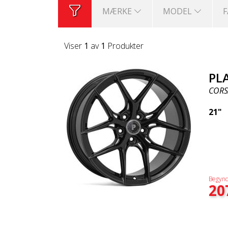
MÆRKE
MODEL
Viser
1
av
1
Produkter
PL
CORS
21"
Begynd
20