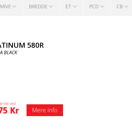
FARVE
BREDDE
ET
PCD
CB
ATINUM 580R
A BLACK
ende ved:
75
Kr
Mere Info