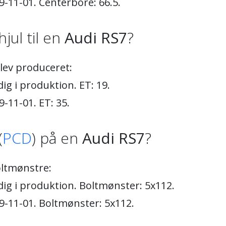
9-11-01. Centerbore: 66.5.
hjul til en
Audi RS7
?
blev produceret:
ig i produktion. ET: 19.
-11-01. ET: 35.
(
PCD
) på en
Audi RS7
?
ltmønstre:
dig i produktion. Boltmønster: 5x112.
9-11-01. Boltmønster: 5x112.