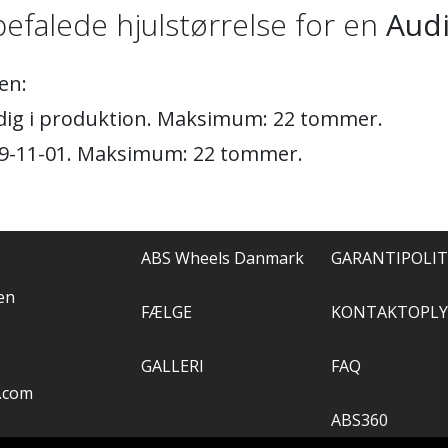
efalede hjulstørrelse for en
Audi
en:
adig i produktion. Maksimum: 22 tommer.
19-11-01. Maksimum: 22 tommer.
ABS Wheels Danmark
GARANTIPOLIT
en
FÆLGE
KONTAKTOPLY
GALLERI
FAQ
.com
ABS360