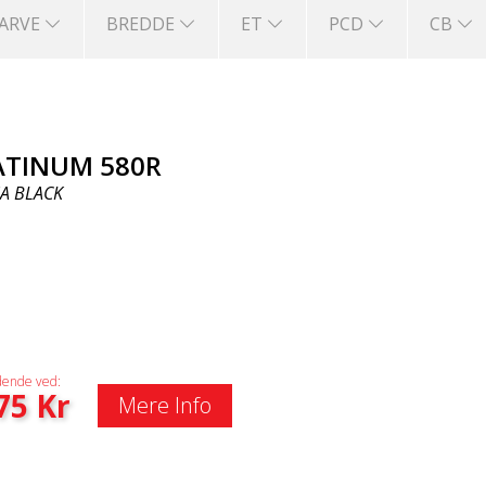
FARVE
BREDDE
ET
PCD
CB
ATINUM 580R
A BLACK
ende ved:
75
Kr
Mere Info