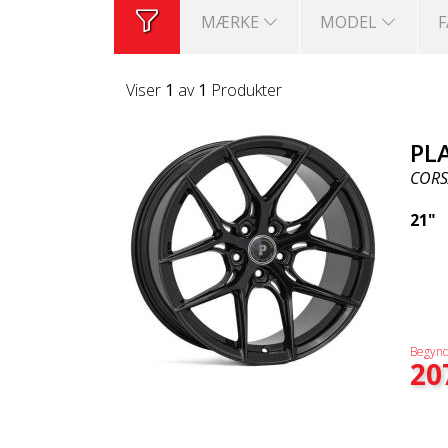
MÆRKE
MODEL
Viser
1
av
1
Produkter
PL
CORS
21"
Begynd
20