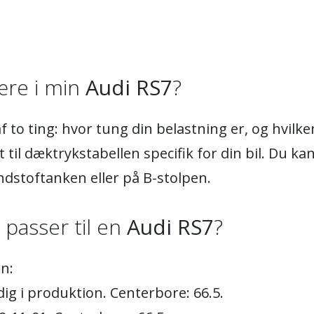
re i min
Audi RS7
?
 to ting: hvor tung din belastning er, og hvil
 til dæktrykstabellen specifik for din bil. Du ka
ndstoftanken eller på B-stolpen.
) passer til en
Audi RS7
?
n:
ig i produktion. Centerbore: 66.5.