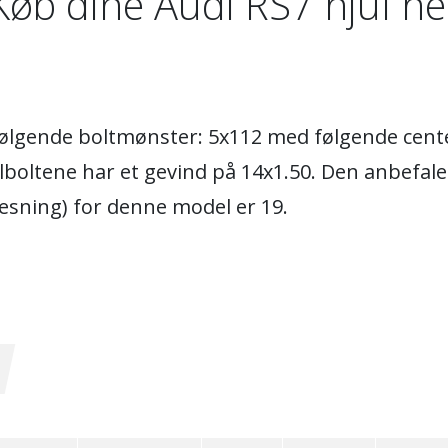
Køb dine Audi RS7 hjul he
 følgende boltmønster: 5x112 med følgende cent
boltene har et gevind på 14x1.50. Den anbefale
esning) for denne model er 19.