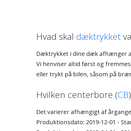
Hvad skal
dæktrykket
væ
Dæktrykket i dine dæk afhænger af
Vi henviser altid først og fremmest
eller trykt på bilen, såsom på bræ
Hvilken centerbore (
CB
Det varierer afhængigt af årgange
Produktionsdato: 2019-12-01 - Stad