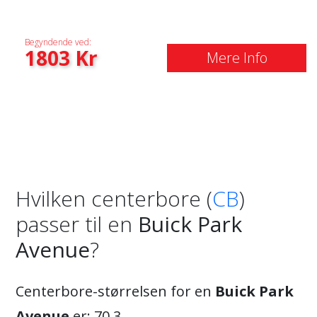
Begyndende ved:
1803
Kr
Mere Info
Hvilken centerbore (
CB
)
passer til en
Buick Park
Avenue
?
Centerbore-størrelsen for en
Buick Park
Avenue
er: 70.3.