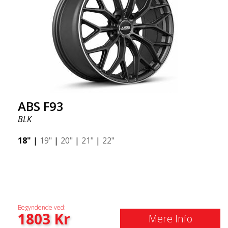
ABS F93
BLK
18"
|
19"
|
20"
|
21"
|
22"
Begyndende ved:
1803
Kr
Mere Info