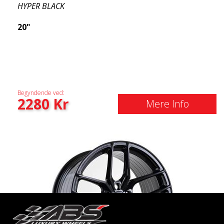
HYPER BLACK
20"
Begyndende ved:
2280
Kr
Mere Info