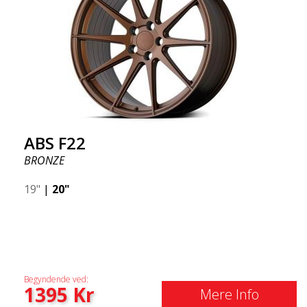
ABS F22
BRONZE
19"
|
20"
Begyndende ved:
1395
Kr
Mere Info