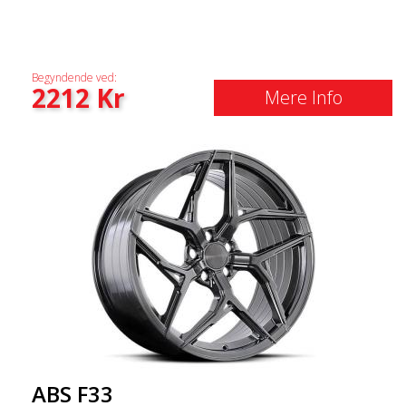
Begyndende ved:
2212
Kr
Mere Info
ABS F33