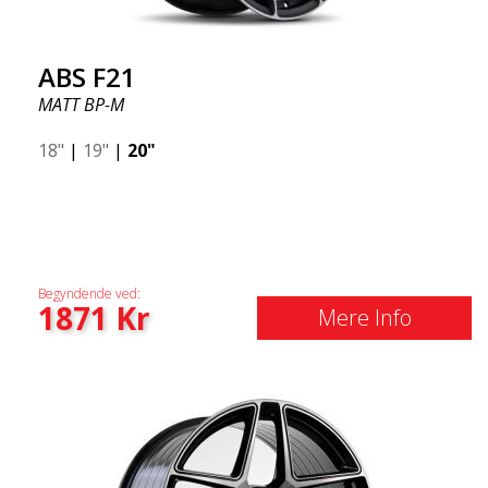
ABS F21
MATT BP-M
18"
|
19"
|
20"
Begyndende ved:
1871
Kr
Mere Info