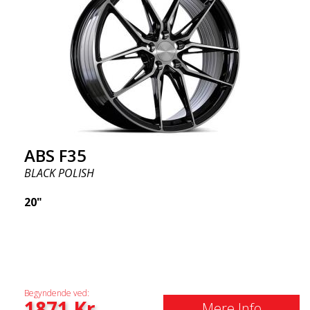
ABS F35
BLACK POLISH
20"
Begyndende ved:
1871
Kr
Mere Info