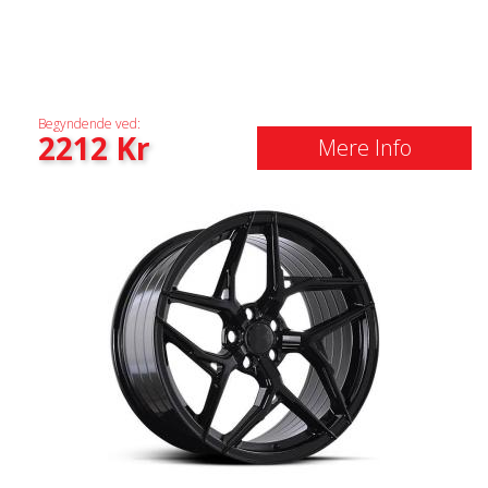
Begyndende ved:
2212
Kr
Mere Info