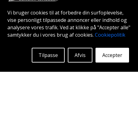
Vi bruger cookies til at forbedre din surfoplevelse,
vise personligt tilpassede annoncer eller indhold og
analysere vores trafik. Ved at klikke på "Accepter alle"
ABS F17
samtykker du i vores brug af cookies.
Cookiepolitik
GLOSSY BLACK
20"
Tilpasse
Afvis
Accepter
Begyndende ved:
2416
Kr
Mere Info