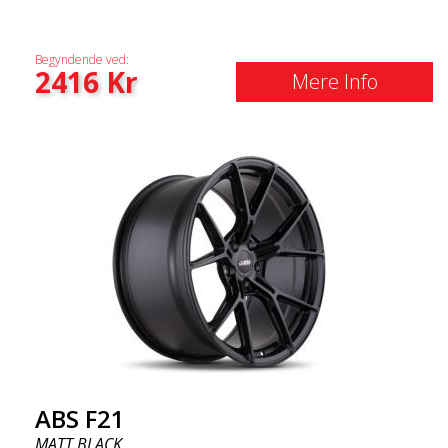
Begyndende ved:
2416
Kr
Mere Info
ABS F21
MATT BLACK