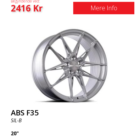
Begyndende ved:
2416
Kr
Mere Info
ABS F35
SIL-B
20"