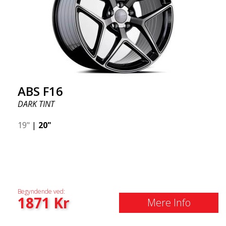
ABS F16
DARK TINT
19"
|
20"
Begyndende ved:
1871
Kr
Mere Info