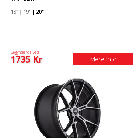
18"
|
19"
|
20"
Begyndende ved:
1735
Kr
Mere Info