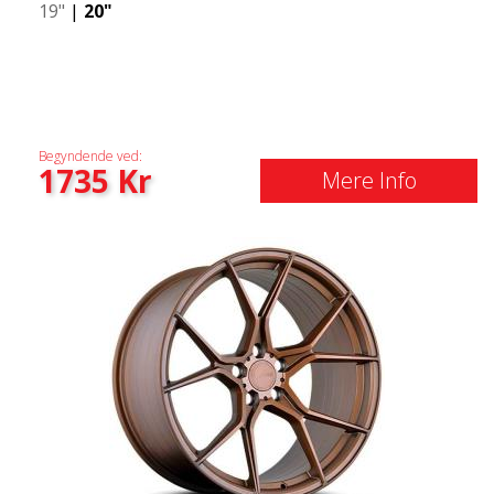
19"
|
20"
Begyndende ved:
1735
Kr
Mere Info