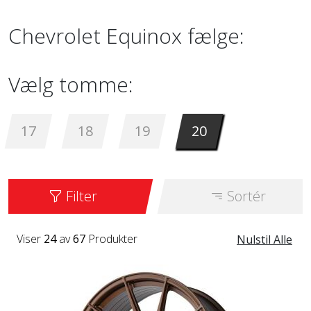
Chevrolet Equinox fælge:
Vælg tomme:
17
18
19
20
Filter
Sortér
Viser
24
av
67
Produkter
Nulstil Alle