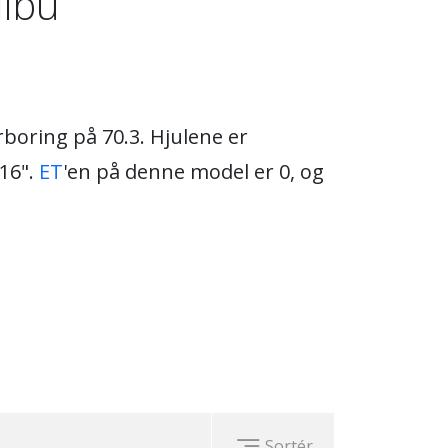
libu
rboring på 70.3. Hjulene er
16".
ET
'en på denne model er 0, og
Sortér