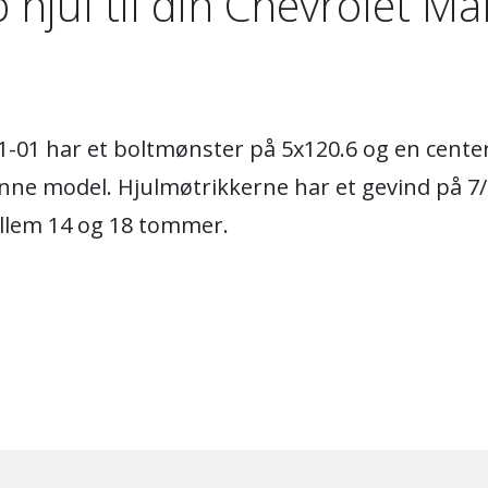
 hjul til din Chevrolet Ma
01-01 har et boltmønster på 5x120.6 og en cente
ne model. Hjulmøtrikkerne har et gevind på 7/
ellem 14 og 18 tommer.