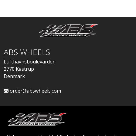
ABS WHEELS
Lufthavnsboulevarden
2770 Kastrup
Denmark
order@abswheels.com
Ansøg om Firmakonto