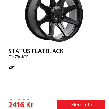
STATUS FLATBLACK
FLATBLACK
20"
Begyndende ved:
2416
Kr
Mere Info