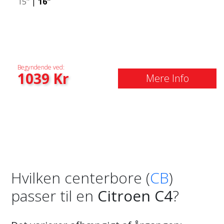
15"
|
16"
Begyndende ved:
1039
Kr
Mere Info
Hvilken centerbore (
CB
)
passer til en
Citroen C4
?