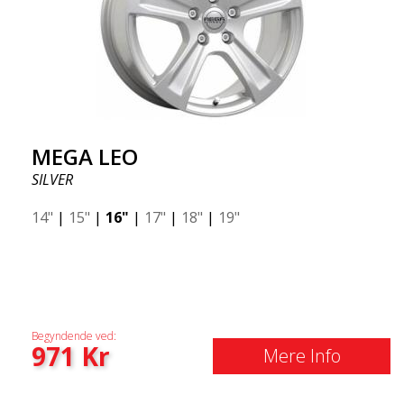
MEGA LEO
SILVER
14"
|
15"
|
16"
|
17"
|
18"
|
19"
Begyndende ved:
971
Kr
Mere Info