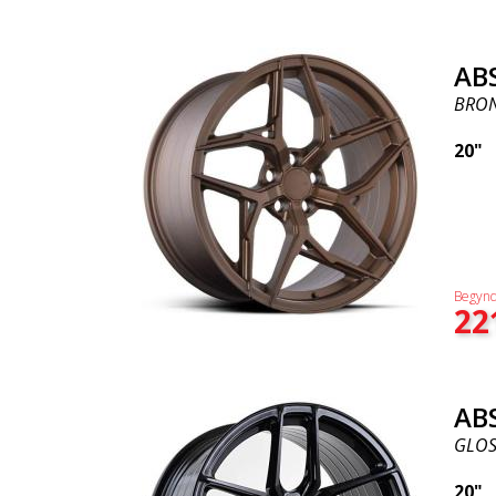
AB
BRO
20"
Begynd
22
AB
GLOS
20"