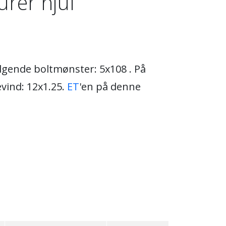
rer hjul
ølgende boltmønster: 5x108 . På
vind: 12x1.25.
ET
'en på denne