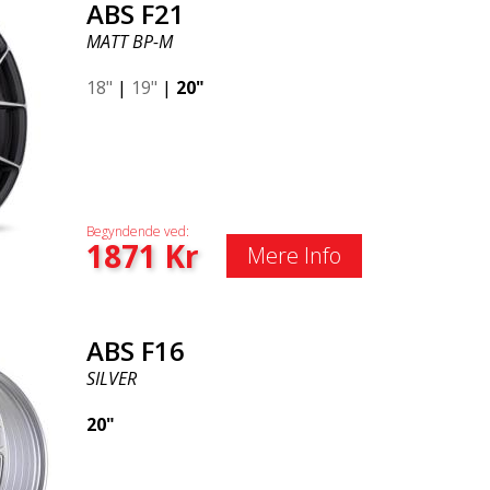
ABS F21
MATT BP-M
18"
|
19"
|
20"
Begyndende ved:
1871
Kr
Mere Info
ABS F16
SILVER
20"