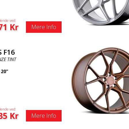
ende ved:
71
Kr
Mere Info
S F16
ZE TINT
|
20"
ende ved:
35
Kr
Mere Info