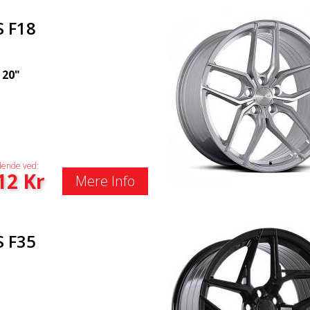
S F18
|
20"
ende ved:
12
Kr
Mere Info
S F35