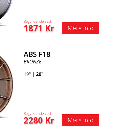
Begyndende ved:
1871
Kr
Mere Info
ABS F18
BRONZE
19"
|
20"
Begyndende ved:
2280
Kr
Mere Info