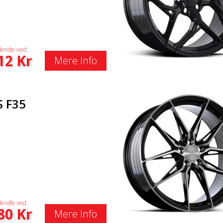
ende ved:
12
Kr
Mere Info
S F35
ende ved:
80
Kr
Mere Info