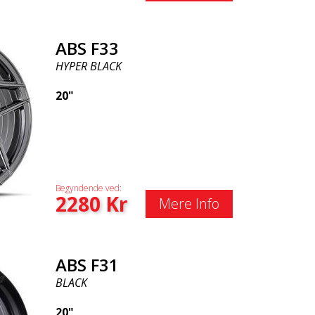
ABS F33
HYPER BLACK
20"
Begyndende ved:
2280
Kr
Mere Info
ABS F31
BLACK
20"