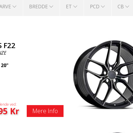
FARVE
BREDDE
ET
PCD
CB
S F22
NZE
|
20"
ende ved:
95
Kr
Mere Info