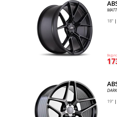
AB
MATT
18"
Begynd
17
AB
DARK
19"