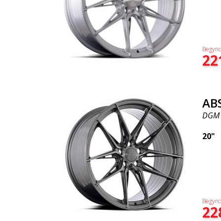
Begynd
22
AB
DGM
20"
Begynd
22