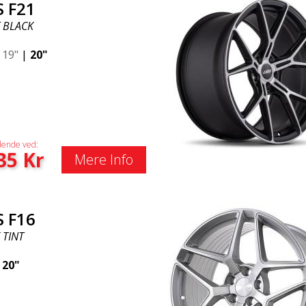
S F21
 BLACK
|
19"
|
20"
ende ved:
35
Kr
Mere Info
S F16
 TINT
|
20"