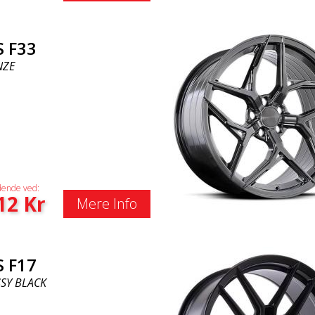
S F33
NZE
ende ved:
12
Kr
Mere Info
S F17
SY BLACK