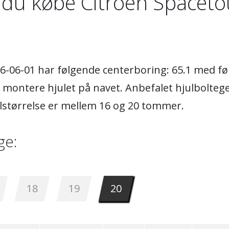
 du købe Citroen Spacetou
016-06-01 har følgende centerboring: 65.1 med f
 montere hjulet på navet. Anbefalet hjulboltege
lstørrelse er mellem 16 og 20 tommer.
ge:
18
19
20