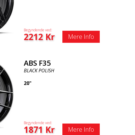
Begyndende ved:
2212
Kr
Mere Info
ABS F35
BLACK POLISH
20"
Begyndende ved:
1871
Kr
Mere Info