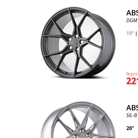
AB
DGM
19"
Begynd
22
AB
SIL-B
20"