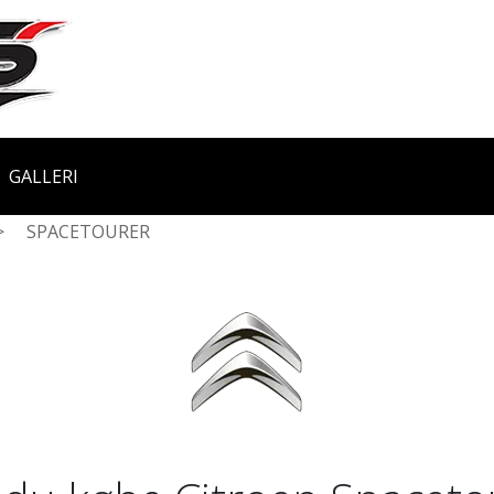
GALLERI
>
SPACETOURER