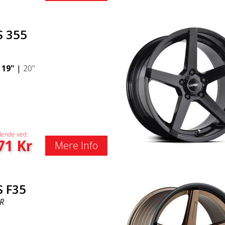
S 355
|
19"
|
20"
ende ved:
71
Kr
Mere Info
S F35
R