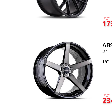
Begynd
17
AB
DT
19"
Begynd
23