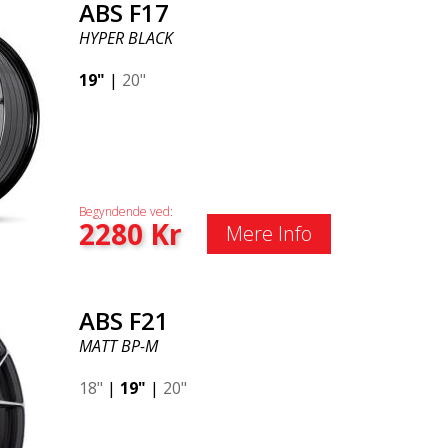
ABS F17
HYPER BLACK
19"
|
20"
Begyndende ved:
2280
Kr
Mere Info
ABS F21
MATT BP-M
18"
|
19"
|
20"