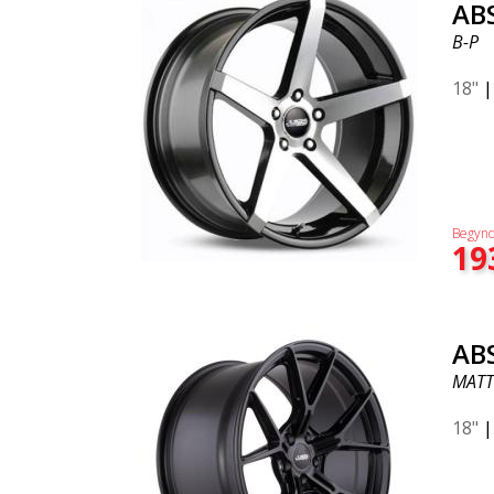
AB
B-P
18"
Begynd
19
AB
MATT
18"