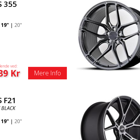
S 355
|
19"
|
20"
ende ved:
39
Kr
Mere Info
S F21
 BLACK
|
19"
|
20"