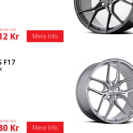
ende ved:
12
Kr
Mere Info
S F17
K
ende ved:
80
Kr
Mere Info