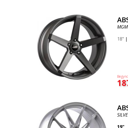
AB
MGM
18"
Begynd
18
AB
SILVE
19"