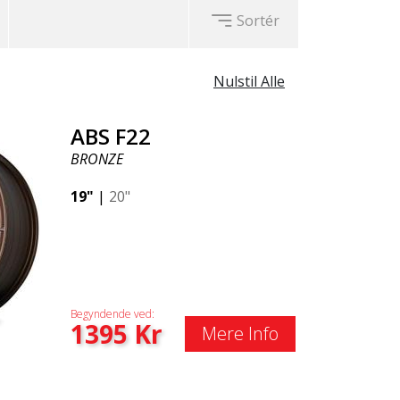
Sortér
Nulstil Alle
ABS F22
BRONZE
19"
|
20"
Begyndende ved:
1395
Kr
Mere Info