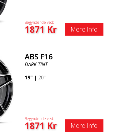
Begyndende ved:
1871
Kr
Mere Info
ABS F16
DARK TINT
19"
|
20"
Begyndende ved:
1871
Kr
Mere Info