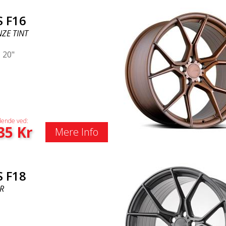
S F16
ZE TINT
|
20"
ende ved:
35
Kr
Mere Info
S F18
R