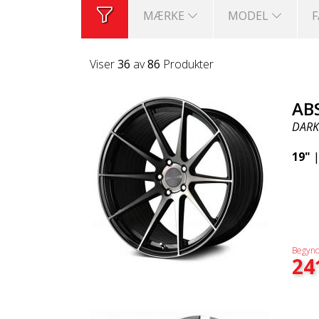
MÆRKE
MODEL
Viser
36
av
86
Produkter
AB
DARK
19"
Begynd
24