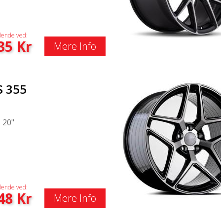
ende ved:
35
Kr
Mere Info
S 355
|
20"
ende ved:
48
Kr
Mere Info