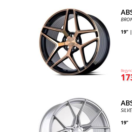
AB
BRON
19"
Begynd
17
AB
SILVE
19"