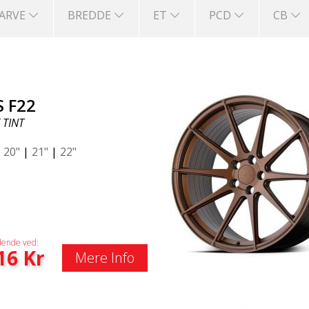
FARVE
BREDDE
ET
PCD
CB
S F22
 TINT
|
20"
|
21"
|
22"
ende ved:
16
Kr
Mere Info