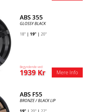
ABS 355
GLOSSY BLACK
18"
|
19"
|
20"
Begyndende ved:
1939
Kr
Mere Info
ABS F55
BRONZE / BLACK LIP
19"
|
20"
|
22"