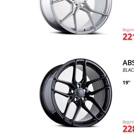
Begynd
22
AB
BLAC
19"
Begynd
22