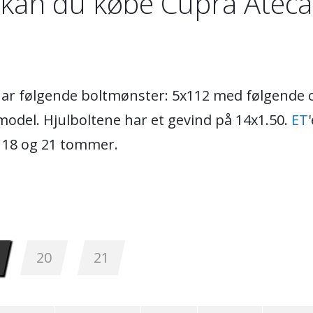
kan du købe Cupra Ateca
 har følgende boltmønster: 5x112 med følgende c
odel. Hjulboltene har et gevind på 14x1.50.
ET
m 18 og 21 tommer.
20
21