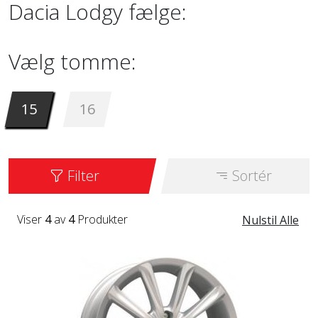
Dacia Lodgy fælge:
Vælg tomme:
15
16
Filter
Sortér
Viser
4
av
4
Produkter
Nulstil Alle