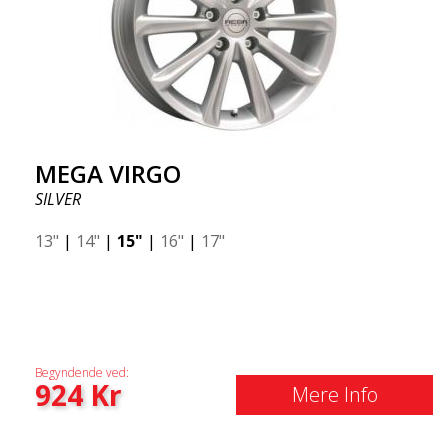
MEGA VIRGO
SILVER
13"
|
14"
|
15"
|
16"
|
17"
Begyndende ved:
924
Kr
Mere Info