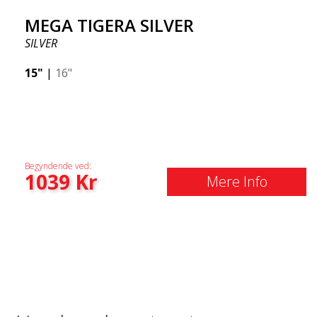
MEGA TIGERA SILVER
SILVER
15"
|
16"
Begyndende ved:
1039
Kr
Mere Info