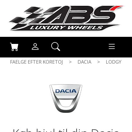
FAELGE EFTER KORETOJ
>
DACIA
>
LODGY