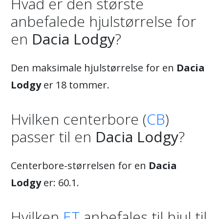
Hvad er den største
anbefalede hjulstørrelse for
en
Dacia Lodgy
?
Den maksimale hjulstørrelse for en
Dacia
Lodgy
er 18 tommer.
Hvilken centerbore (
CB
)
passer til en
Dacia Lodgy
?
Centerbore-størrelsen for en
Dacia
Lodgy
er: 60.1.
Hvilken
ET
anbefales til hjul til