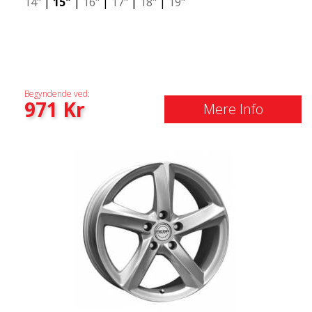
14"
|
15"
|
16"
|
17"
|
18"
|
19"
Begyndende ved:
971
Kr
Mere Info