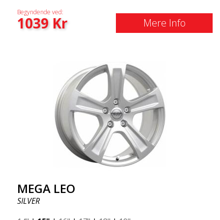
Begyndende ved:
1039
Kr
Mere Info
MEGA LEO
SILVER