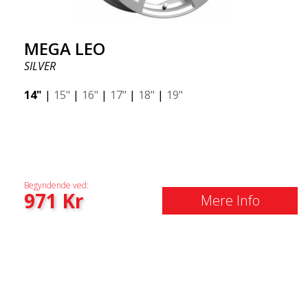
MEGA LEO
SILVER
14"
|
15"
|
16"
|
17"
|
18"
|
19"
Begyndende ved:
971
Kr
Mere Info