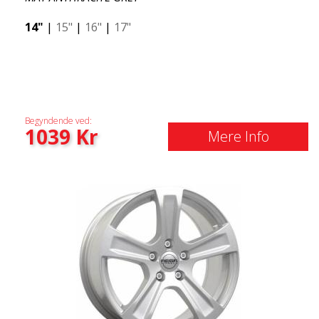
14"
|
15"
|
16"
|
17"
Begyndende ved:
1039
Kr
Mere Info