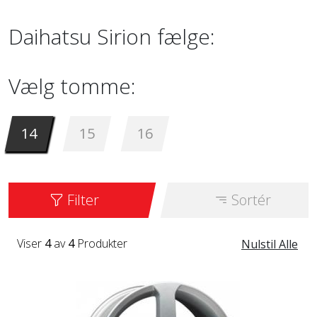
Daihatsu Sirion fælge:
Vælg tomme:
14
15
16
Filter
Sortér
Viser
4
av
4
Produkter
Nulstil Alle