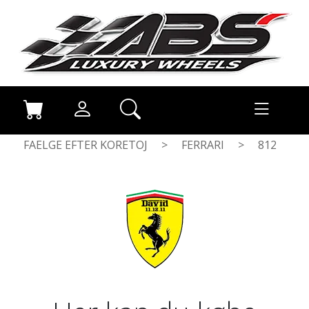
FAELGE EFTER KORETOJ
>
FERRARI
>
812