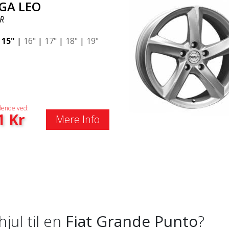
GA LEO
R
|
15"
|
16"
|
17"
|
18"
|
19"
ende ved:
1
Kr
Mere Info
hjul til en
Fiat Grande Punto
?