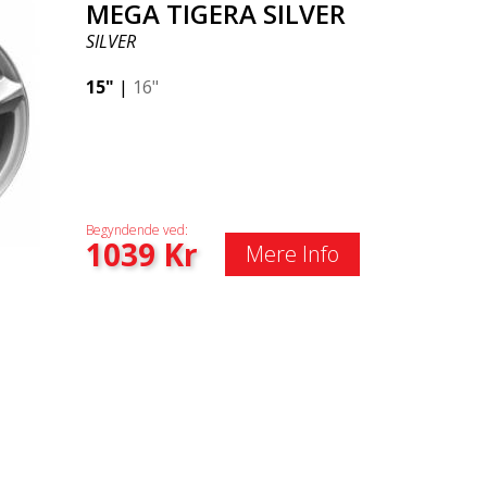
MEGA TIGERA SILVER
SILVER
15"
|
16"
Begyndende ved:
1039
Kr
Mere Info