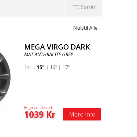
Sortér
Nulstil Alle
MEGA VIRGO DARK
MAT ANTHRACITE GREY
14"
|
15"
|
16"
|
17"
Begyndende ved:
1039
Kr
Mere Info