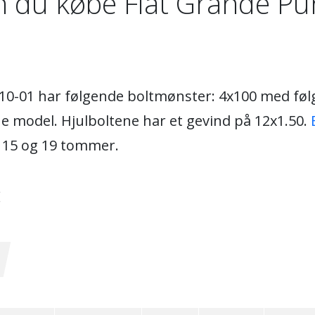
n du købe Fiat Grande Pun
5-10-01 har følgende boltmønster: 4x100 med føl
 model. Hjulboltene har et gevind på 12x1.50.
m 15 og 19 tommer.
: