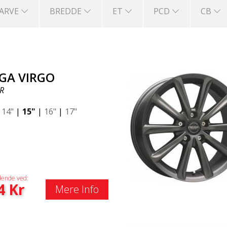
FARVE
BREDDE
ET
PCD
CB
GA VIRGO
R
|
14"
|
15"
|
16"
|
17"
ende ved:
4
Kr
Mere Info