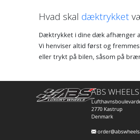
Hvad skal
dæktrykket
væ
Dæktrykket i dine dæk afhænger af
Vi henviser altid først og fremmest
eller trykt på bilen, såsom på bræ
ABS WHEELS
Lufthavnsboulevard
2770 Kastrup
Denmark
order@abswheels