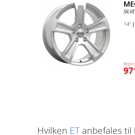
ME
SILVE
14"
Begynd
97
Hvilken
ET
anbefales til 