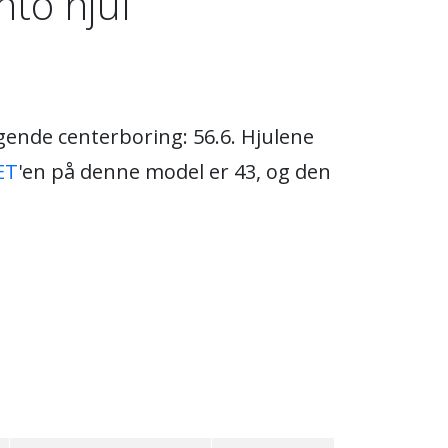
to hjul
gende centerboring: 56.6. Hjulene
ET
'en på denne model er 43, og den