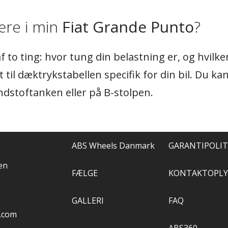
re i min
Fiat Grande Punto
?
 to ting: hvor tung din belastning er, og hvil
 til dæktrykstabellen specifik for din bil. Du ka
ndstoftanken eller på B-stolpen.
ABS Wheels Danmark
GARANTIPOLIT
en
FÆLGE
KONTAKTOPLY
GALLERI
FAQ
.com