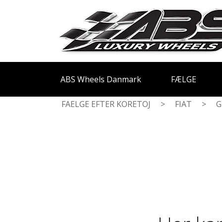
ABS Wheels Danmark
FÆLGE
FAELGE EFTER KORETOJ
>
FIAT
>
G