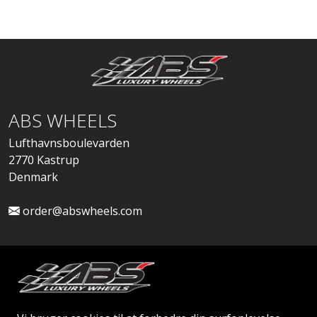
ABS WHEELS
Lufthavnsboulevarden
2770 Kastrup
Denmark
order@abswheels.com
Ansøg om Firmakonto