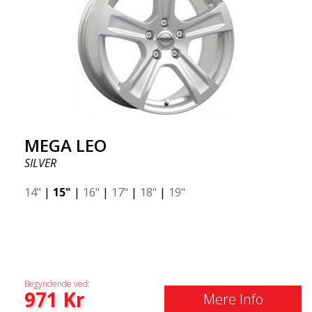
MEGA LEO
SILVER
14"
|
15"
|
16"
|
17"
|
18"
|
19"
Begyndende ved:
971
Kr
Mere Info