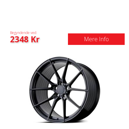
Begyndende ved:
2348
Kr
Mere Info