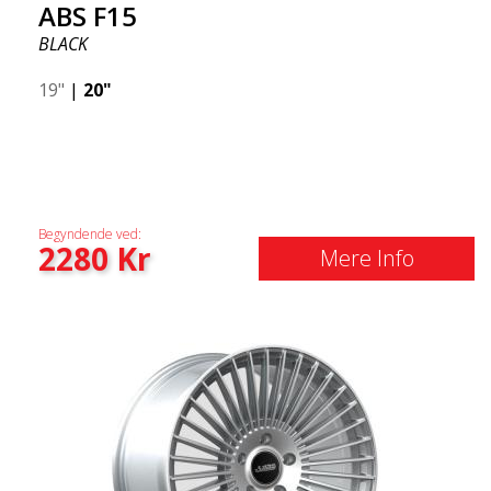
ABS F15
BLACK
19"
|
20"
Begyndende ved:
2280
Kr
Mere Info