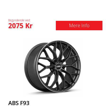
Begyndende ved:
2075
Kr
Mere Info
ABS F93