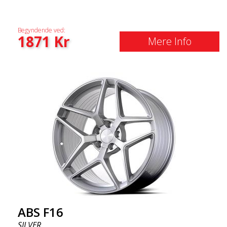
Begyndende ved:
1871
Kr
Mere Info
ABS F16
SILVER