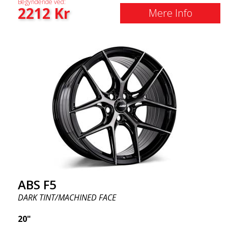
Begyndende ved:
2212
Kr
Mere Info
ABS F5
DARK TINT/MACHINED FACE
20"