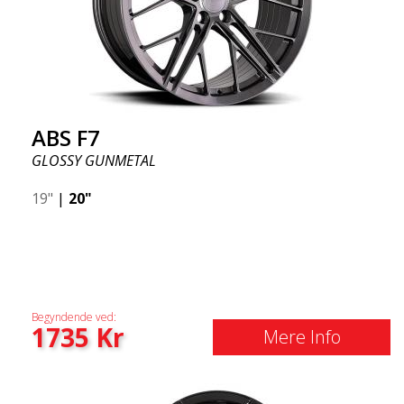
ABS F7
GLOSSY GUNMETAL
19"
|
20"
Begyndende ved:
1735
Kr
Mere Info