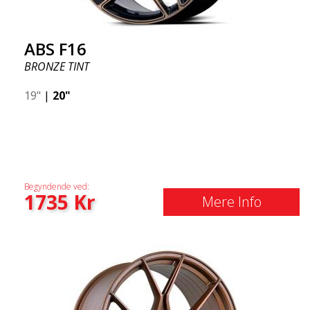
ABS F16
BRONZE TINT
19"
|
20"
Begyndende ved:
1735
Kr
Mere Info