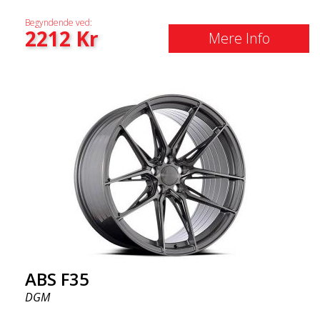
Begyndende ved:
2212
Kr
Mere Info
ABS F35
DGM