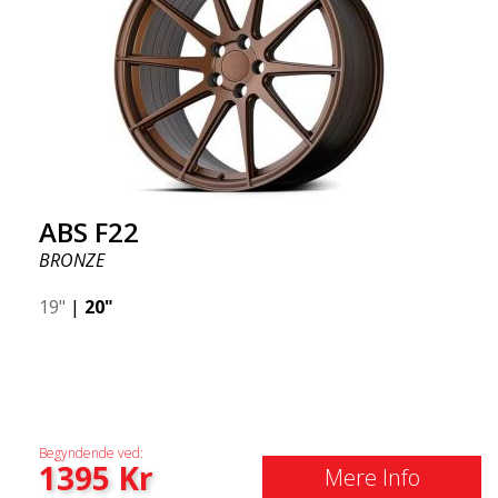
ABS F22
BRONZE
19"
|
20"
Begyndende ved:
1395
Kr
Mere Info