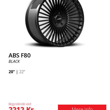
ABS F80
BLACK
20"
|
22"
Begyndende ved:
2212
Kr
Mere Info