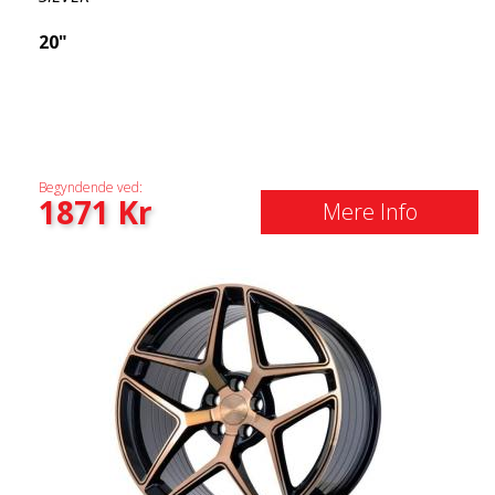
20"
Begyndende ved:
1871
Kr
Mere Info