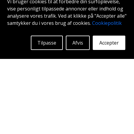
Vi bruger cookies til at forbedre din surfoplevelse,
vise personligt tilpassede annoncer eller indhold og
analysere vores trafik. Ved at klikke på "Accepter alle"
samtykker du i vores brug af cookies.
Cookiepolitik
ABS F99
BLK
Tilpasse
Afvis
Accepter
18"
|
19"
|
20"
|
21"
Begyndende ved:
1803
Kr
Mere Info