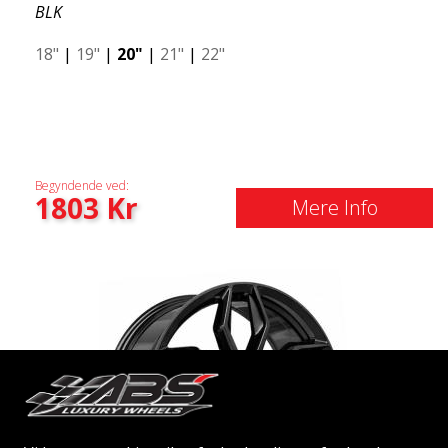
BLK
18"
|
19"
|
20"
|
21"
|
22"
Begyndende ved:
1803
Kr
Mere Info