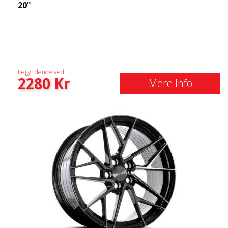
20"
Begyndende ved:
2280
Kr
Mere Info