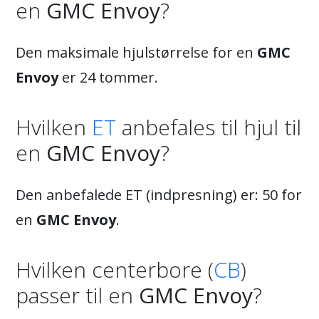
en
GMC Envoy
?
Den maksimale hjulstørrelse for en
GMC
Envoy
er 24 tommer.
Hvilken
ET
anbefales til hjul til
en
GMC Envoy
?
Den anbefalede ET (indpresning) er: 50 for
en
GMC Envoy
.
Hvilken centerbore (
CB
)
passer til en
GMC Envoy
?