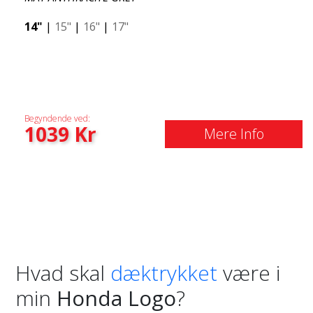
14"
|
15"
|
16"
|
17"
Begyndende ved:
1039
Kr
Mere Info
Hvad skal
dæktrykket
være i
min
Honda Logo
?