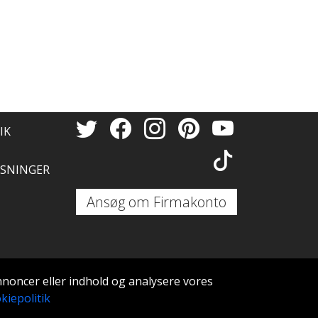
IK
SNINGER
Ansøg om Firmakonto
annoncer eller indhold og analysere vores
kiepolitik