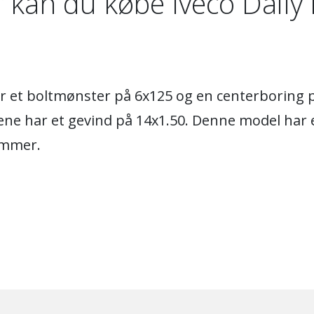
 kan du købe Iveco Daily 
ar et boltmønster på 6x125 og en centerboring 
tene har et gevind på 14x1.50. Denne model har
ommer.