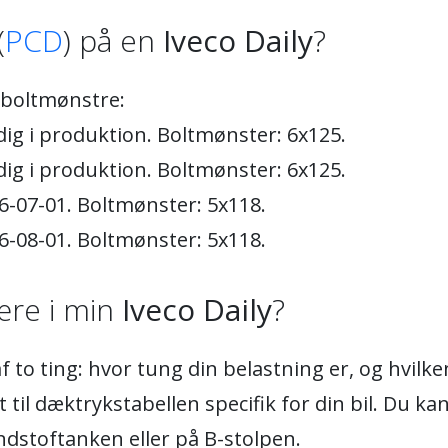
(
PCD
) på en
Iveco Daily
?
 boltmønstre:
dig i produktion. Boltmønster: 6x125.
dig i produktion. Boltmønster: 6x125.
6-07-01. Boltmønster: 5x118.
6-08-01. Boltmønster: 5x118.
re i min
Iveco Daily
?
 to ting: hvor tung din belastning er, og hvil
 til dæktrykstabellen specifik for din bil. Du ka
ndstoftanken eller på B-stolpen.