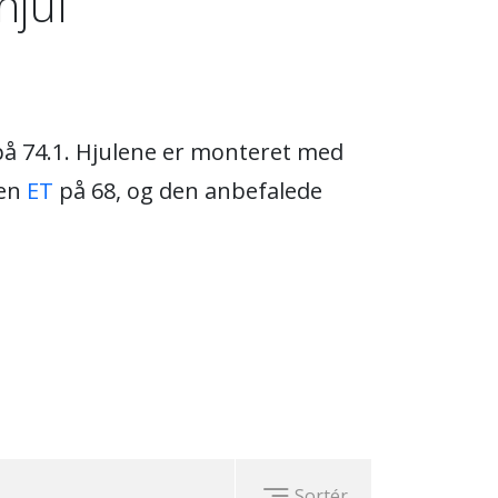
hjul
på 74.1. Hjulene er monteret med
 en
ET
på 68, og den anbefalede
Sortér