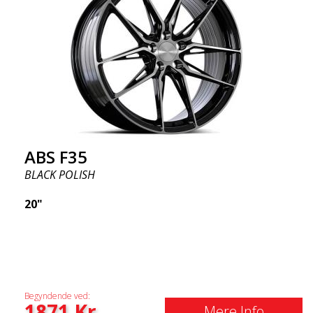
ABS F35
BLACK POLISH
20"
Begyndende ved:
1871
Kr
Mere Info