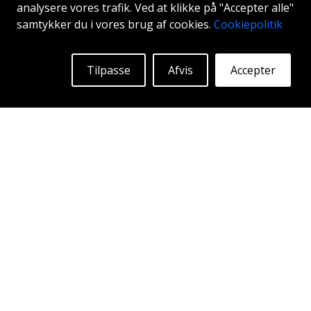
analysere vores trafik. Ved at klikke på "Accepter alle"
HYPER BLACK
samtykker du i vores brug af cookies.
Cookiepolitik
20"
Tilpasse
Afvis
Accepter
Begyndende ved:
2280
Kr
Mere Info