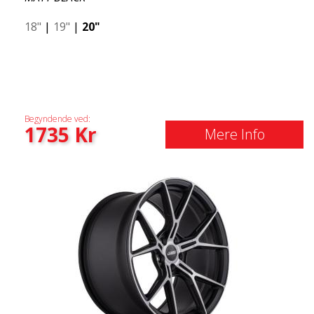
18"
|
19"
|
20"
Begyndende ved:
1735
Kr
Mere Info