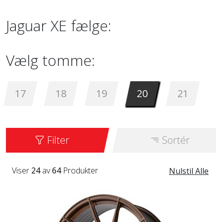
Jaguar XE fælge:
Vælg tomme:
17
18
19
20
21
Filter
Sortér
Viser
24
av
64
Produkter
Nulstil Alle