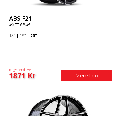
ABS F21
MATT BP-M
18"
|
19"
|
20"
Begyndende ved:
1871
Kr
Mere Info