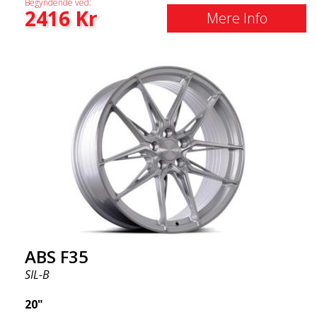
Begyndende ved:
2416
Kr
Mere Info
ABS F35
SIL-B
20"