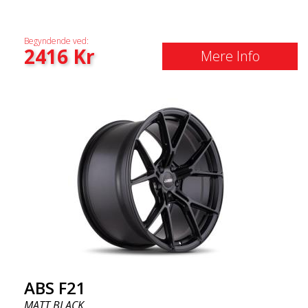
Begyndende ved:
2416
Kr
Mere Info
ABS F21
MATT BLACK