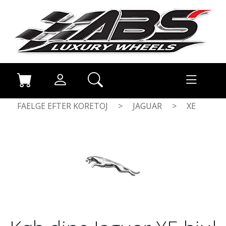
FAELGE EFTER KORETOJ
>
JAGUAR
>
XE