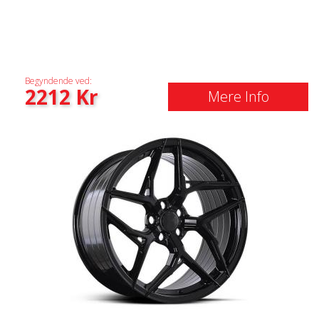
Begyndende ved:
2212
Kr
Mere Info