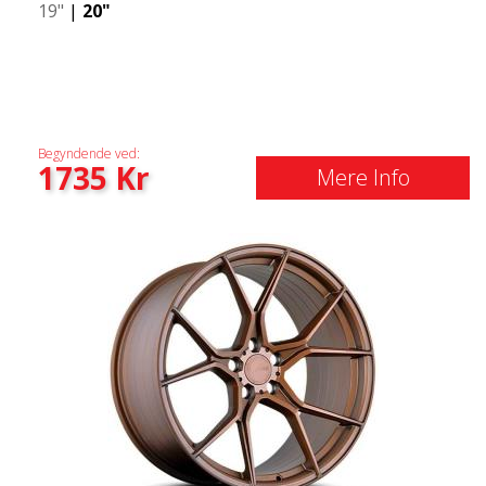
19"
|
20"
Begyndende ved:
1735
Kr
Mere Info