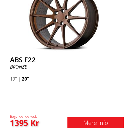
ABS F22
BRONZE
19"
|
20"
Begyndende ved:
1395
Kr
Mere Info