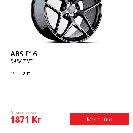
ABS F16
DARK TINT
19"
|
20"
Begyndende ved:
1871
Kr
Mere Info