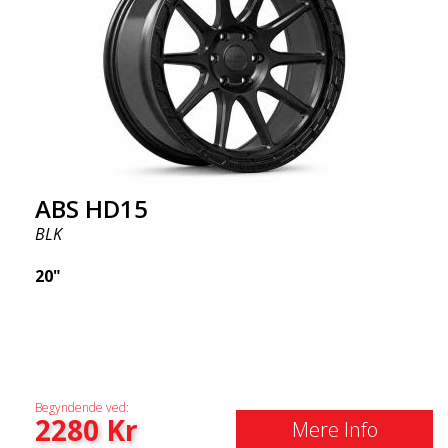
ABS HD15
BLK
20"
Begyndende ved:
2280
Kr
Mere Info