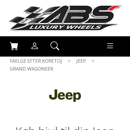
FAELGE EFTER KORETOJ
>
JEEP
>
GRAND WAGONEER