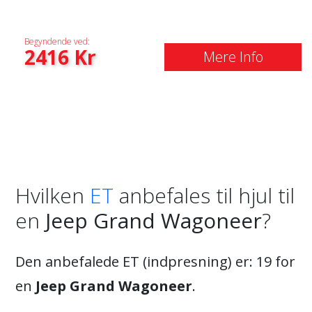
Begyndende ved:
2416
Kr
Mere Info
Hvilken
ET
anbefales til hjul til
en
Jeep Grand Wagoneer
?
Den anbefalede ET (indpresning) er: 19 for
en
Jeep Grand Wagoneer
.