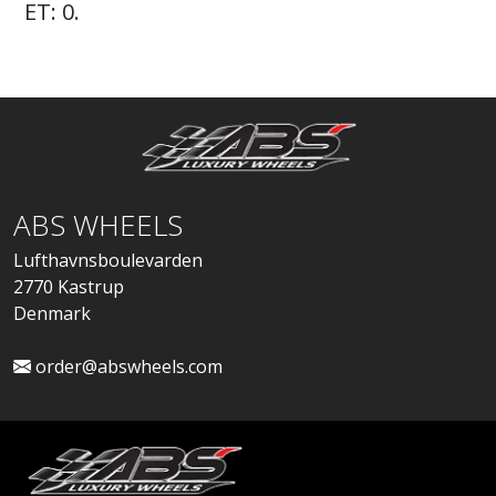
ET: 0.
ABS WHEELS
Lufthavnsboulevarden
2770 Kastrup
Denmark
order@abswheels.com