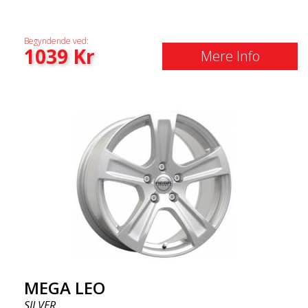
Begyndende ved:
1039
Kr
Mere Info
MEGA LEO
SILVER