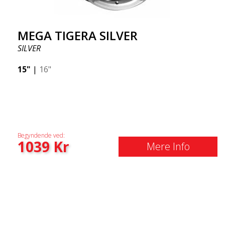
MEGA TIGERA SILVER
SILVER
15"
|
16"
Begyndende ved:
1039
Kr
Mere Info