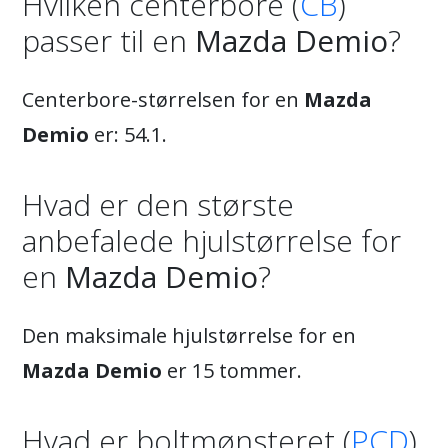
Hvilken centerbore (
CB
)
passer til en
Mazda Demio
?
Centerbore-størrelsen for en
Mazda
Demio
er: 54.1.
Hvad er den største
anbefalede hjulstørrelse for
en
Mazda Demio
?
Den maksimale hjulstørrelse for en
Mazda Demio
er 15 tommer.
Hvad er boltmønsteret (
PCD
)