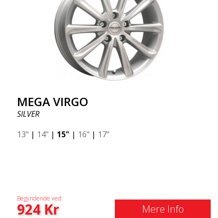
MEGA VIRGO
SILVER
13"
|
14"
|
15"
|
16"
|
17"
Begyndende ved:
924
Kr
Mere Info