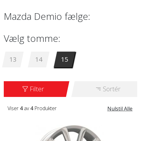
Mazda Demio fælge:
Vælg tomme:
13
14
15
Filter
Sortér
Viser
4
av
4
Produkter
Nulstil Alle