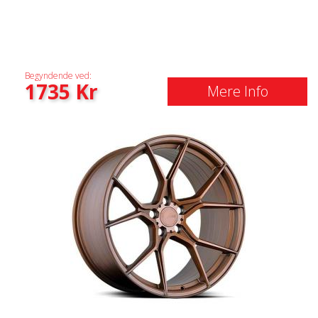
Begyndende ved:
1735
Kr
Mere Info