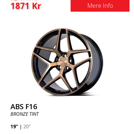
1871
Kr
Mere Info
ABS F16
BRONZE TINT
19"
|
20"