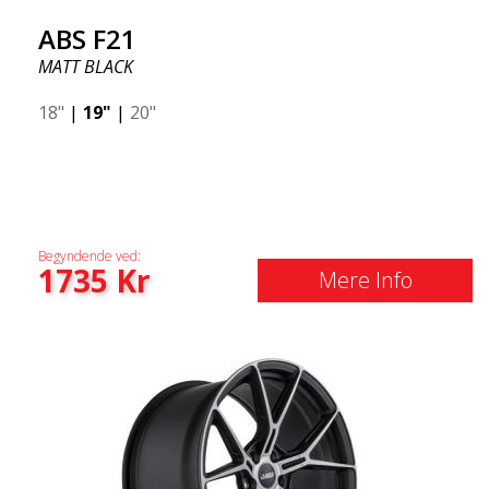
ABS F21
MATT BLACK
18"
|
19"
|
20"
Begyndende ved:
1735
Kr
Mere Info