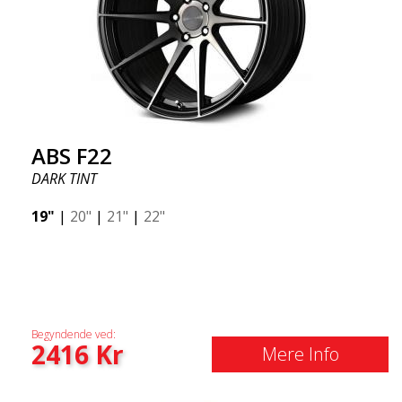
ABS F22
DARK TINT
19"
|
20"
|
21"
|
22"
Begyndende ved:
2416
Kr
Mere Info