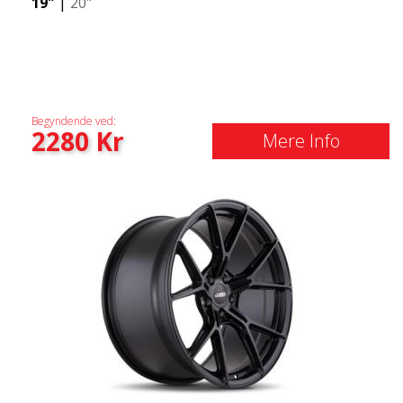
19"
|
20"
Begyndende ved:
2280
Kr
Mere Info