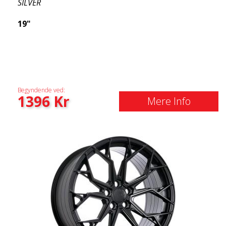
SILVER
19"
Begyndende ved:
1396
Kr
Mere Info