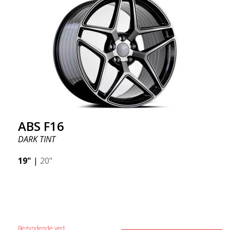
ABS F16
DARK TINT
19"
|
20"
Begyndende ved: