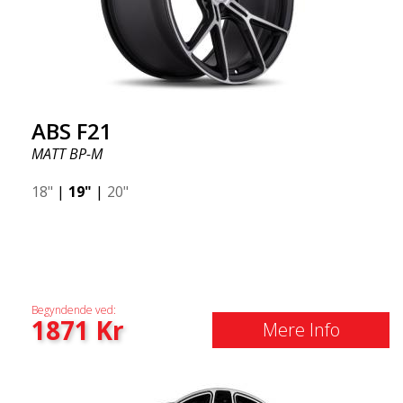
ABS F21
MATT BP-M
18"
|
19"
|
20"
Begyndende ved:
1871
Kr
Mere Info