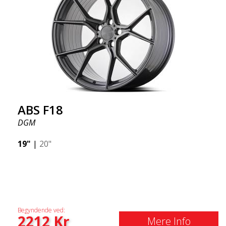
ABS F18
DGM
19"
|
20"
Begyndende ved:
2212
Kr
Mere Info