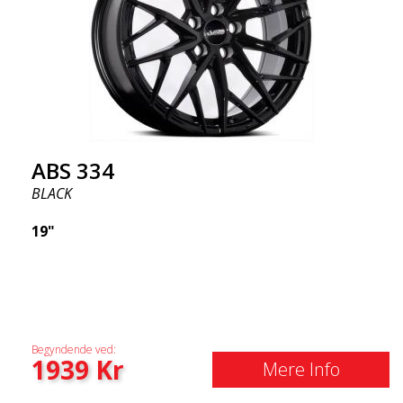
ABS 334
BLACK
19"
Begyndende ved:
1939
Kr
Mere Info