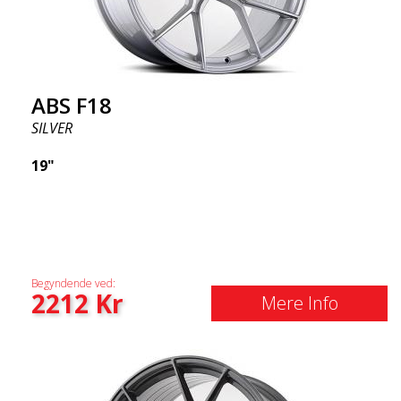
ABS F18
SILVER
19"
Begyndende ved:
2212
Kr
Mere Info