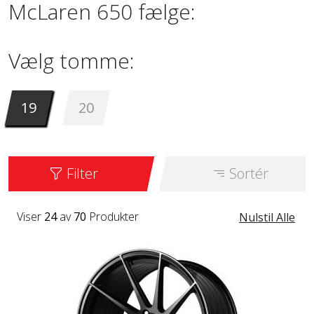
McLaren 650 fælge:
Vælg tomme:
19
20
Filter
Sortér
Viser
24
av
70
Produkter
Nulstil Alle