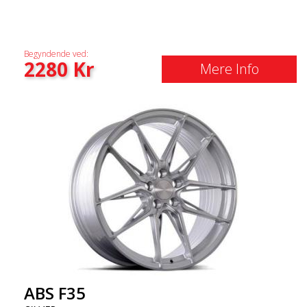
Begyndende ved:
2280
Kr
Mere Info
ABS F35