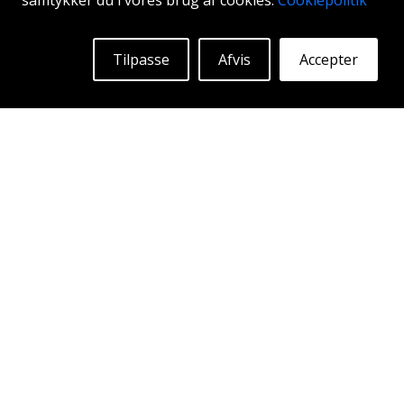
samtykker du i vores brug af cookies.
Cookiepolitik
19"
|
20"
Tilpasse
Afvis
Accepter
Begyndende ved:
2212
Kr
Mere Info