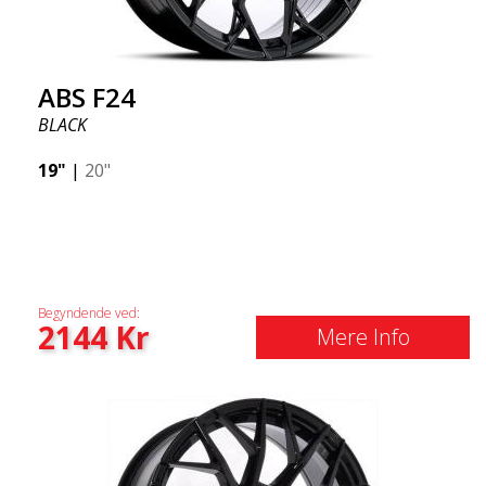
ABS F24
BLACK
19"
|
20"
Begyndende ved:
2144
Kr
Mere Info