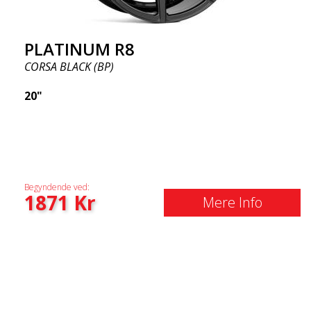
PLATINUM R8
CORSA BLACK (BP)
20"
Begyndende ved:
1871
Kr
Mere Info