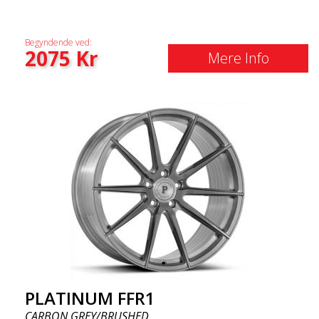
Begyndende ved:
2075
Kr
Mere Info
PLATINUM FFR1
CARBON GREY/BRUSHED