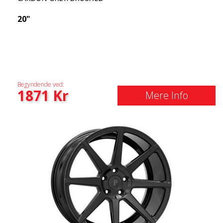
20"
Begyndende ved:
1871
Kr
Mere Info