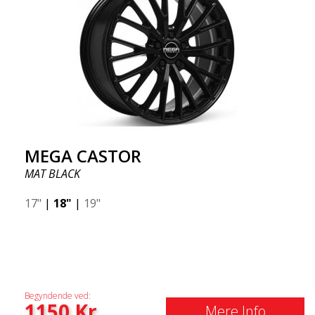
MEGA CASTOR
MAT BLACK
17"
|
18"
|
19"
Begyndende ved:
1150
Kr
Mere Info