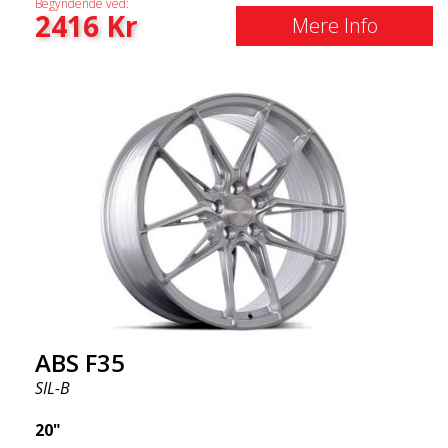
Begyndende ved:
2416
Kr
Mere Info
ABS F35
SIL-B
20"