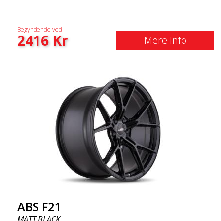
Begyndende ved:
2416
Kr
Mere Info
ABS F21
MATT BLACK