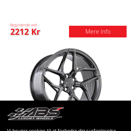
Begyndende ved:
2212
Kr
Mere Info
ABS F33
Vi bruger cookies til at forbedre din surfoplevelse,