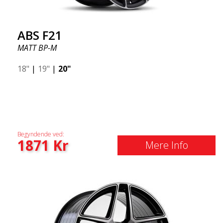
ABS F21
MATT BP-M
18"
|
19"
|
20"
Begyndende ved:
1871
Kr
Mere Info