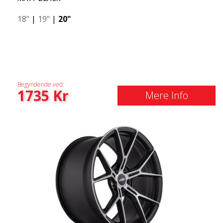
18"
|
19"
|
20"
Begyndende ved:
1735
Kr
Mere Info