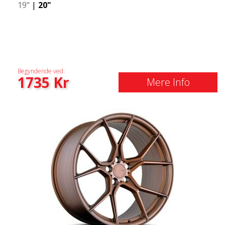
19"
|
20"
Begyndende ved:
1735
Kr
Mere Info