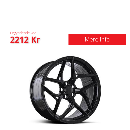
Begyndende ved:
2212
Kr
Mere Info