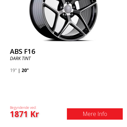
ABS F16
DARK TINT
19"
|
20"
Begyndende ved:
1871
Kr
Mere Info