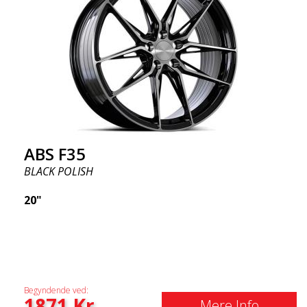
ABS F35
BLACK POLISH
20"
Begyndende ved:
1871
Kr
Mere Info