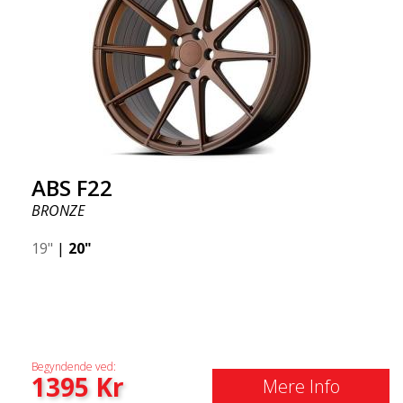
ABS F22
BRONZE
19"
|
20"
Begyndende ved:
1395
Kr
Mere Info