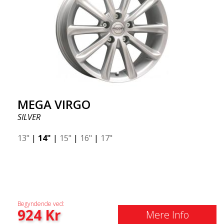
MEGA VIRGO
SILVER
13"
|
14"
|
15"
|
16"
|
17"
Begyndende ved:
924
Kr
Mere Info