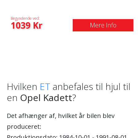
Begyndende ved:
1039
Kr
Mere Info
Hvilken
ET
anbefales til hjul til
en
Opel Kadett
?
Det afhænger af, hvilket år bilen blev
produceret:
Produktionsdato: 1984-10-01 - 1991-08-01.