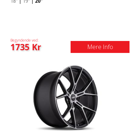
18"
|
19"
|
20"
Begyndende ved:
1735
Kr
Mere Info