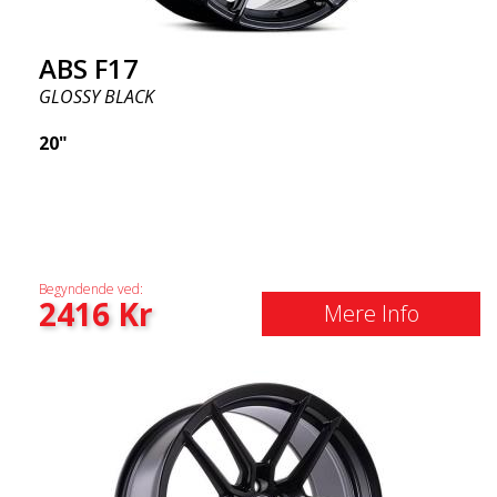
ABS F17
GLOSSY BLACK
20"
Begyndende ved:
2416
Kr
Mere Info