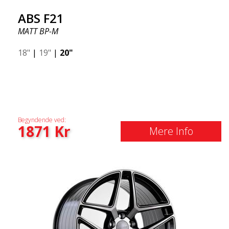
ABS F21
MATT BP-M
18"
|
19"
|
20"
Begyndende ved:
1871
Kr
Mere Info