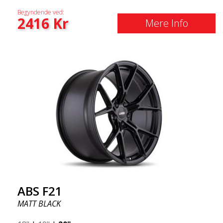
Begyndende ved:
2416
Kr
Mere Info
ABS F21
MATT BLACK