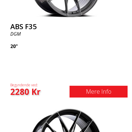
ABS F35
DGM
20"
Begyndende ved:
2280
Kr
Mere Info