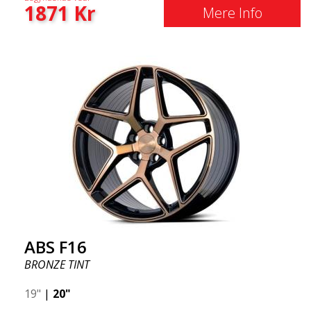
1871
Kr
Mere Info
ABS F16
BRONZE TINT
19"
|
20"