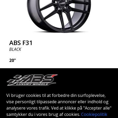
ABS F31
BLACK
20"
Vi bruger cookies til at forbedre din surfoplevelse,
Begyndende ved:
2007
Kr
Mere Info
vise personligt tilpassede annoncer eller indhold og
analysere vores trafik. Ved at klikke på "Accepter alle"
samtykker du i vores brug af cookies.
Cookiepolitik