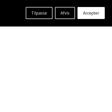
Tilpasse
Afvis
Accepter
ABS F23
BRONZE
19"
|
20"