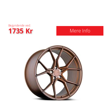
Begyndende ved:
1735
Kr
Mere Info