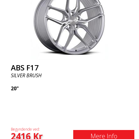
ABS F17
SILVER BRUSH
20"
Begyndende ved:
2416
Kr
Mere Info