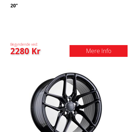
20"
Begyndende ved:
2280
Kr
Mere Info