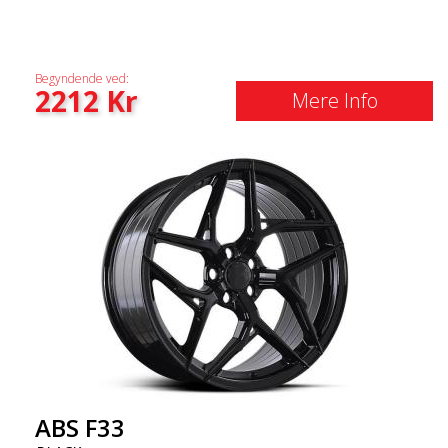
Begyndende ved:
2212
Kr
Mere Info
ABS F33