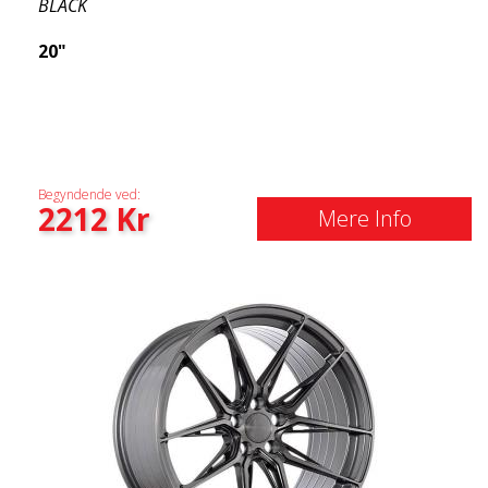
BLACK
20"
Begyndende ved:
2212
Kr
Mere Info