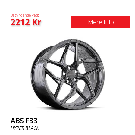
Begyndende ved:
2212
Kr
Mere Info
ABS F33
HYPER BLACK