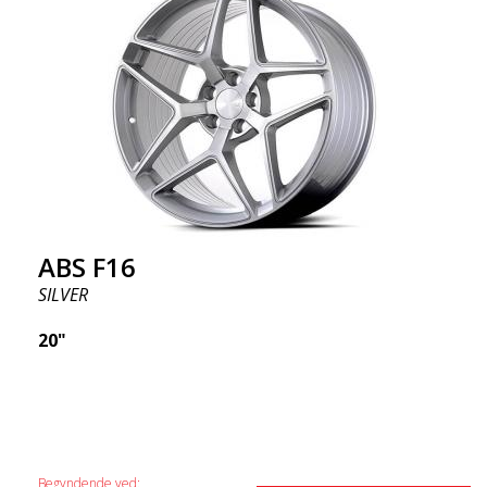
ABS F16
SILVER
20"
Begyndende ved: