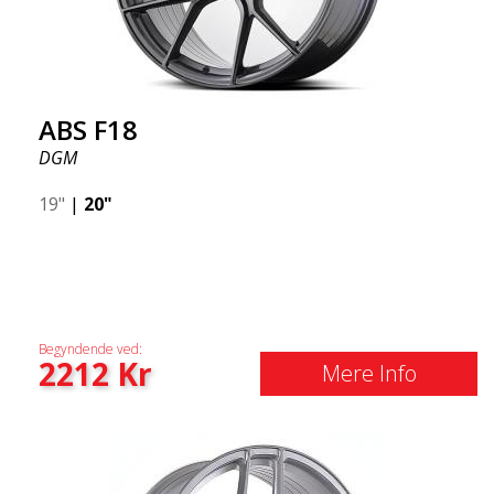
ABS F18
DGM
19"
|
20"
Begyndende ved:
2212
Kr
Mere Info