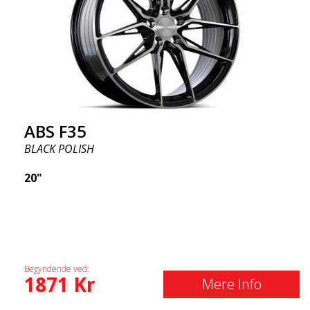
ABS F35
BLACK POLISH
20"
Begyndende ved:
1871
Kr
Mere Info