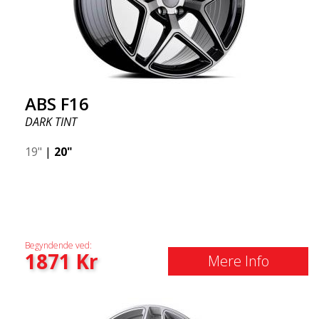
ABS F16
DARK TINT
19"
|
20"
Begyndende ved:
1871
Kr
Mere Info