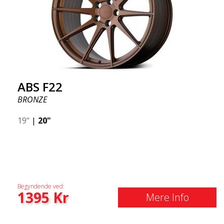
ABS F22
BRONZE
19"
|
20"
Begyndende ved:
1395
Kr
Mere Info